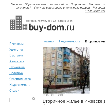
Главная
Обратная связь
Карта сайта
О проекте
Реклама
H
из стекла?
Покупка страхового ипотечного полиса
Рукодел
"Таганские до
Продажа, покупка, аренда недвижимости
Главная
→
Недвижимость
→ Вторичное жил
Риэлторы
Удмуртия
Выставки
Аналитика
Экономика
Политика
Строительство
Недвижимость
Статьи
31.05.2010, 02:01
Вторичное жилье в Ижевске 