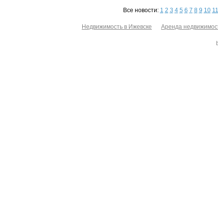
Все новости:
1
2
3
4
5
6
7
8
9
10
1
Недвижимость в Ижевске
Аренда недвижимос