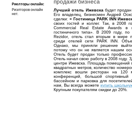
продажи бизнеса
Риелторы онлайн:
Риэлторов онлайн
Лучший отель Ижевска
будет продан
нет.
Его владелец, бизнесмен Андрей Оск
сделки:
« Гостиница PARK INN Ижевс
своих гостей и коллег. Так, в 2008 г
Commercial Real Estate Awards в 
гостиничного типа». В 2009 году, по
Rezidor, отель стал вторым в мире 
среди отелей сети PARK INN. Объе
Однако, мы приняли решение выйти 
потому что он не является нашим ос
Отель будет продан только професс
Отель начал свою работу в 2008 году.
центре Ижевска. Площадь помещений 
квадратных метров, количество номеров
комплекс вошли ресторан на 120 м
конференций, большой спортивный 
бассейном и парковка для посетителей
нам, Вы всегда можете
купить школьну
Крупным покупателям скидки до 20%.