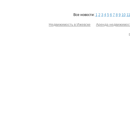
Все новости:
1
2
3
4
5
6
7
8
9
10
1
Недвижимость в Ижевске
Аренда недвижимос