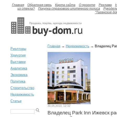
Главная
Обратная связь
Карта сайта
О проекте
Реклама
H
из стекла?
Покупка страхового ипотечного полиса
Рукодел
"Таганские до
Продажа, покупка, аренда недвижимости
Главная
→
Недвижимость
→ Владелец Park
Риэлторы
Удмуртия
Выставки
Аналитика
Экономика
Политика
Строительство
Недвижимость
Статьи
30.05.2010, 12:32
Владелец Park Inn Ижевск ра