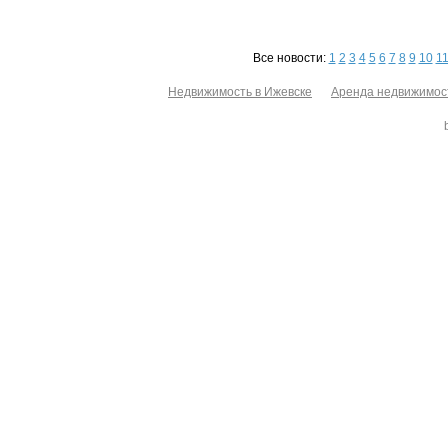
Все новости:
1
2
3
4
5
6
7
8
9
10
1
Недвижимость в Ижевске
Аренда недвижимос