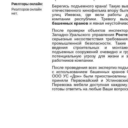
Риелторы онлайн:
Берегись подъемного крана! Такую выв
Риэлторов онлайн
отечественного кинофильма впору было
нет.
улиц Ижевска, где вели работы д
компании республики. Тревогу в
башенных кранов
и явная неустойчиво
После проверки объектов инспекто
Западно-Уральского управления
Росте
серьезные несоответствия требовани
промышленной безопасности. Такие
ведения строительных и монтажн
подъемных сооружений очевидно и гр
потенциальную угрозу для жизни и 
работников компании.
После проведения всех экспертиз под
с использованием башенных кранов
ООО УС «Дон» были приостановлены н
приняли Первомайский и Устиновски
Перевозка мебели доступная каждому
готовы ответить на любые Ваши вопрос