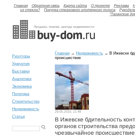
Главная
Обратная связь
Карта сайта
О проекте
Реклама
H
из стекла?
Покупка страхового ипотечного полиса
Рукодел
"Таганские до
Продажа, покупка, аренда недвижимости
Главная
→
Недвижимость
→ В Ижевске бди
Риэлторы
происшествие
Удмуртия
Выставки
Аналитика
Экономика
Политика
Строительство
Недвижимость
29.05.2010, 21:48
Статьи
В Ижевске бдительность ко
органов строительства пред
чрезвычайное происшествие