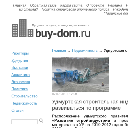
Главная
Обратная связь
Карта сайта
О проекте
Реклама
H
из стекла?
Покупка страхового ипотечного полиса
Рукодел
"Таганские до
Продажа, покупка, аренда недвижимости
Главная
→
Недвижимость
→ Удмуртская ст
Риэлторы
Удмуртия
Выставки
Аналитика
Экономика
Политика
02.07.2010, 12:58
Строительство
Удмуртская строительная ин
Недвижимость
развиваться по программе
Статьи
Распоряжение удмуртского правите
«
Развитие стройиндустрии
и промы
материалов в УР на 2010-2012 годы» б