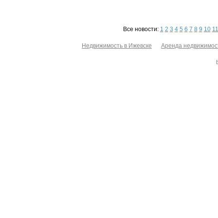
Все новости:
1
2
3
4
5
6
7
8
9
10
1
Недвижимость в Ижевске
Аренда недвижимос