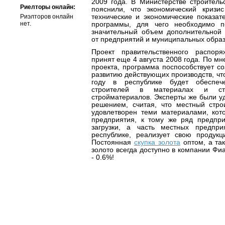
2009 года. В Министерстве строитель
Риелторы онлайн:
пояснили, что экономический кризи
Риэлторов онлайн
технические и экономические показат
нет.
программы, для чего необходимо п
значительный объем дополнительной
от предприятий и муниципальных образ
Проект правительственного распор
принят еще 4 августа 2008 года. По м
проекта, программа поспособствует с
развитию действующих производств, что 
году в республике будет обеспеч
строителей в материалах и ста
стройматериалов. Эксперты же были у
решением, считая, что местный стр
удовлетворен теми материалами, кот
предприятия, к тому же ряд предпр
загрузки, а часть местных предпр
республике, реализует свою продук
Постоянная
скупка золота
оптом, а та
золото всегда доступно в компании Фи
- 0.6%!