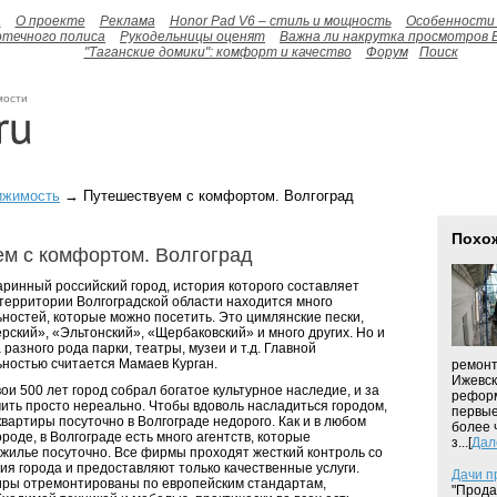
а
О проекте
Реклама
Honor Pad V6 – стиль и мощность
Особенности 
отечного полиса
Рукодельницы оценят
Важна ли накрутка просмотров 
"Таганские домики": комфорт и качество
Форум
Поиск
мости
ижимость
→ Путешествуем с комфортом. Волгоград
Похо
м с комфортом. Волгоград
таринный российский город, история которого составляет
 территории Волгоградской области находится много
ностей, которые можно посетить. Это цимлянские пески,
ский», «Эльтонский», «Щербаковский» и много других. Но и
 разного рода парки, театры, музеи и т.д. Главной
ностью считается Мамаев Курган.
ремонт
Ижевск
вои 500 лет город собрал богатое культурное наследие, и за
рефор
чить просто нереально. Чтобы вдоволь насладиться городом,
первые
вартиры посуточно в Волгограде недорого. Как и в любом
более 
роде, в Волгограде есть много агентств, которые
з...[
Дал
 жилье посуточно. Все фирмы проходят жесткий контроль со
я города и предоставляют только качественные услуги.
Дачи п
ры отремонтированы по европейским стандартам,
"Прода