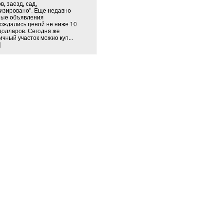
в, заезд, сад,
изировано". Еще недавно
ные объявления
ождались ценой не ниже 10
долларов. Сегодня же
ичный участок можно куп...
]