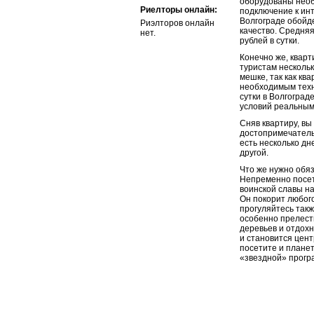
оборудованы необх
Риелторы онлайн:
подключение к инт
Волгограде обойд
Риэлторов онлайн
качество. Средняя
нет.
рублей в сутки.
Конечно же, кварт
туристам нескольк
мешке, так как ква
необходимым техни
сутки в Волгоград
условий реальным
Сняв квартиру, вы
достопримечательн
есть несколько дн
другой.
Что же нужно обяз
Непременно посет
воинской славы на
Он покорит любого
прогуляйтесь такж
особенно прелестн
деревьев и отдохн
и становится цент
посетите и планет
«звездной» прогр