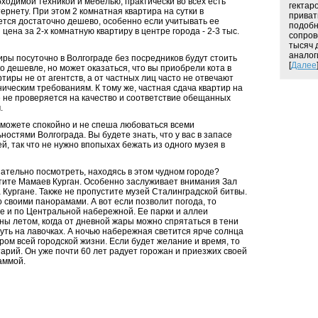
одимой техникой и мебелью, практически во всех есть
гектаро
ернету. При этом 2 комнатная квартира на сутки в
приват
ется достаточно дешево, особенно если учитывать ее
подоб
 цена за 2-х комнатную квартиру в центре города - 2-3 тыс.
сопров
тысяч 
аналог
иры посуточно в Волгограде без посредников будут стоить
[
Далее
о дешевле, но может оказаться, что вы приобрели кота в
ртиры не от агентств, а от частных лиц часто не отвечают
ческим требованиям. К тому же, частная сдача квартир на
е не проверяется на качество и соответствие обещанных
.
 можете спокойно и не спеша любоваться всеми
остями Волгограда. Вы будете знать, что у вас в запасе
ей, так что не нужно впопыхах бежать из одного музея в
ательно посмотреть, находясь в этом чудном городе?
ите Мамаев Курган. Особенно заслуживает внимания Зал
 Кургане. Также не пропустите музей Сталинградской битвы.
 своими панорамами. А вот если позволит погода, то
е и по Центральной набережной. Ее парки и аллеи
ы летом, когда от дневной жары можно спрятаться в тени
уть на лавочках. А ночью набережная светится ярче солнца
ром всей городской жизни. Если будет желание и время, то
арий. Он уже почти 60 лет радует горожан и приезжих своей
аммой.