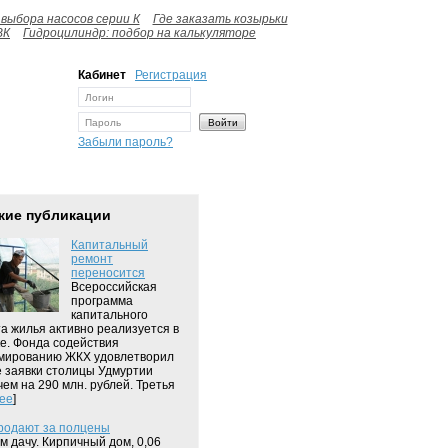
выбора насосов серии К
Где заказать козырьки
ВК
Гидроцилиндр: подбор на калькуляторе
Кабинет
Регистрация
Забыли пароль?
жие публикации
Капитальный
ремонт
переносится
Всероссийская
программа
капитального
а жилья активно реализуется в
е. Фонда содействия
мированию ЖКХ удовлетворил
 заявки столицы Удмуртии
чем на 290 млн. рублей. Третья
ее
]
родают за полцены
м дачу. Кирпичный дом, 0,06