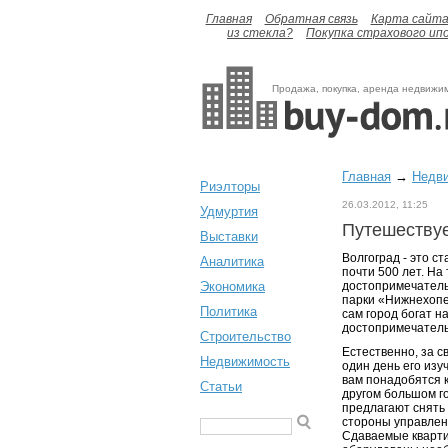
Главная
Обратная связь
Карта сайт
из стекла?
Покупка страхового ип
Продажа, покупка, аренда недвижи
Главная
→
Недв
Риэлторы
26.03.2012, 11:25
Удмуртия
Путешествуе
Выставки
Волгоград - это с
Аналитика
почти 500 лет. На
Экономика
достопримечатель
парки «Нижнехопер
Политика
сам город богат на
достопримечатель
Строительство
Естественно, за с
Недвижимость
один день его изу
вам понадобятся к
Статьи
другом большом го
предлагают снять
стороны управлени
Сдаваемые кварти