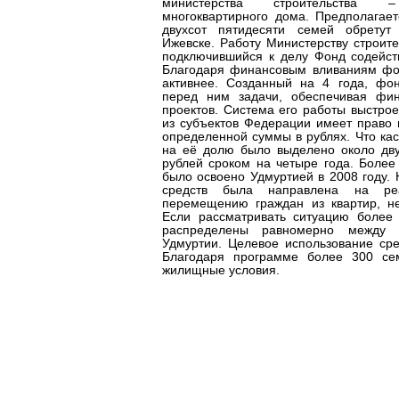
министерства строительства
многоквартирного дома. Предполагает
двухсот пятидесяти семей обретут
Ижевске. Работу Министерству строите
подключившийся к делу Фонд содейс
Благодаря финансовым вливаниям фо
активнее. Созданный на 4 года, фо
перед ним задачи, обеспечивая фин
проектов. Система его работы выстро
из субъектов Федерации имеет право 
определенной суммы в рублях. Что кас
на её долю было выделено около дв
рублей сроком на четыре года. Более
было освоено Удмуртией в 2008 году. 
средств была направлена на ре
перемещению граждан из квартир, не
Если рассматривать ситуацию более
распределены равномерно между 
Удмуртии. Целевое использование сре
Благодаря программе более 300 се
жилищные условия.