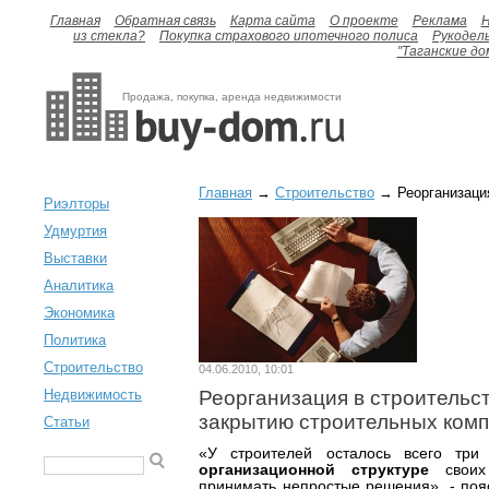
Главная
Обратная связь
Карта сайта
О проекте
Реклама
H
из стекла?
Покупка страхового ипотечного полиса
Рукодел
"Таганские до
Продажа, покупка, аренда недвижимости
Главная
→
Строительство
→ Реорганизация
Риэлторы
Удмуртия
Выставки
Аналитика
Экономика
Политика
Строительство
04.06.2010, 10:01
Недвижимость
Реорганизация в строительст
закрытию строительных ком
Статьи
«У строителей осталось всего тр
организационной структуре
своих 
принимать непростые решения», - поя