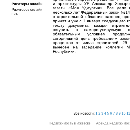
и архитектуры УР Александр Ходыре
Риелторы онлайн:
газеты «Моя Удмуртия». Все дело 
Риэлторов онлайн
несколько лет Федеральный закон №14
нет.
в строительной области» наконец про
принят и уже с 1 января следующего го
тексту документа, каждая
строите
вступить в саморегулируемую о
обязательным условием продолж
сегодняшний день требованиям закон
процентов от числа строителей. 29
вынесен на заседание коллегии Ми
Республики.
Все новости:
1
2
3
4
5
6
7
8
9
10
1
Недвижимость в Ижевске
Аренда недвижимос