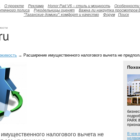
а
О проекте
Реклама
Honor Pad V6 – стиль и мощность
Особенности 
отечного полиса
Рукодельницы оценят
Важна ли накрутка просмотров 
"Таганские домики": комфорт и качество
Форум
Поиск
мости
ижимость
→ Расширение имущественного налогового вычета не предпола
Похо
бизнес
подроб
PARK I
признан
имущественного налогового вычета не
В чем 
недвиж