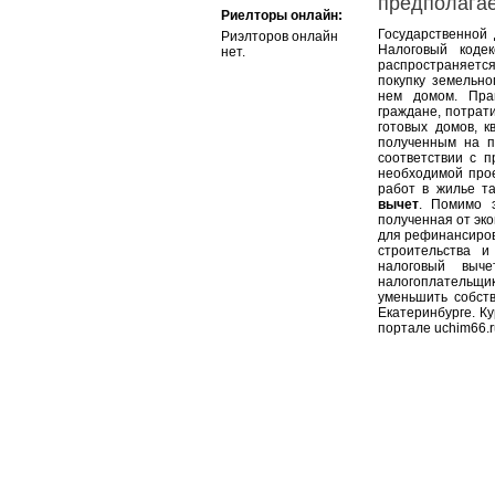
предполагае
Риелторы онлайн:
Государственной
Риэлторов онлайн
Налоговый коде
нет.
распространяетс
покупку земельно
нем домом. Пра
граждане, потрати
готовых домов, к
полученным на п
соответствии с 
необходимой про
работ в жилье т
вычет
. Помимо э
полученная от эк
для рефинансиров
строительства 
налоговый выч
налогоплательщи
уменьшить собст
Екатеринбурге. К
портале uchim66.r