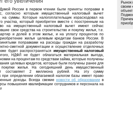
т его увеличения
Рынок 
своим 
 Думой России в первом чтении были приняты поправки в
объект
кс, согласно которым имущественный налоговый вычет
Подмос
я на суммы. Которые налогоплательщик израсходовал на
Причем
го участка, который приобретен вместе с поостренным на
приобре
во на имущественный налоговый вычет имеют сейчас
вшие свои средства на строительство и покупку жилья, т.е.
вартир и долей в этом жилье, и на уплату процентов по
риобретение жилья целевым кредитам банков России. В
принятыми поправками на расходы граждан на разработку
ектно-сметной документации и осуществление отделочных
акже будет распространяться
имущественный налоговый
того, НДФЛ не будет облагаться материальная выгода,
ономии на процентам по средствам займа, которые получены
ания целевых кредитов, которые были получены ранее для
и покупки жилья. На сегодняшний день имущественный
ет составляет 2 миллиона рублей. На эту сумму
к при определении облагаемой налогом базы имеет право
венные доходы. Всегда свежие
новости об образовании
в
урсы повышения квалификации сотрудников и персонала на
u