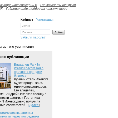
выбора насосов серии К
Где заказать козырьки
ВК
Гидроцилиндр: подбор на калькуляторе
Кабинет
Регистрация
Забыли пароль?
гает его увеличения
жие публикации
Владелец Park Inn
Ижевск рассказал о
причинах продажи
бизнеса
Лучший отель Ижевска
будет продан за 30
миллионов долларов.
Его владелец,
мен Андрей Осколков сообщил
ности сделки: « Гостиница
NN Ижевск давно получила
ие своих гостей ...[
Далее
]
преимущества аренды
имости через посредника