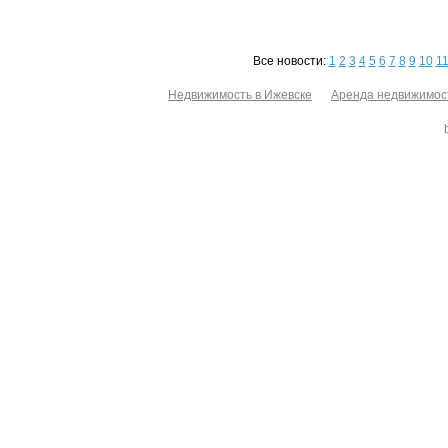
Все новости:
1
2
3
4
5
6
7
8
9
10
1
Недвижимость в Ижевске
Аренда недвижимос