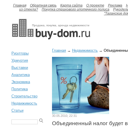
Главная
Обратная связь
Карта сайта
О проекте
Реклама
H
из стекла?
Покупка страхового ипотечного полиса
Рукодел
"Таганские до
Продажа, покупка, аренда недвижимости
Главная
→
Недвижимость
→ Объединенный 
Риэлторы
Удмуртия
Выставки
Аналитика
Экономика
Политика
Строительство
Недвижимость
Статьи
30.05.2010, 22:31
Объединенный налог будет в