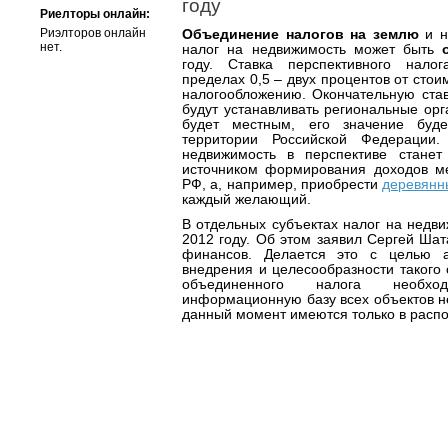
году
Риелторы онлайн:
Риэлторов онлайн
Объединение налогов на землю
и н
нет.
налог на недвижимость может быть
году. Ставка перспективного нало
пределах 0,5 – двух процентов от сто
налогообложению. Окончательную став
будут устанавливать региональные орг
будет местным, его значение буд
территории Российской Федерации
недвижимость в перспективе стане
источником формирования доходов м
РФ, а, например, приобрести
деревянн
каждый желающий.
В отдельных субъектах налог на недви
2012 году. Об этом заявил Сергей Шат
финансов. Делается это с целью а
внедрения и целесообразности такого
объединенного налога необх
информационную базу всех объектов н
данный момент имеются только в распо