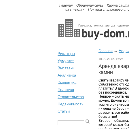
Главная
Обратная связь
Карта сайт
из стекла?
Покупка страхового ип
Продажа, покупка, аренда недвижи
Главная
→
Недв
Риэлторы
18.09.2012, 16:25
Удмуртия
Аренда квар
Выставки
камни
Аналитика
Снять квартиру че
Экономика
Собственно отсюда
платить? В данно
Политика
без посредников.
Первое – снять кв
Строительство
можно. Другой воп
Недвижимость
том, что риелторы
никогда не берут 
Статьи
доверить все раб
бесплатно!
Второе – общаясь
который может бы
необязательным (н