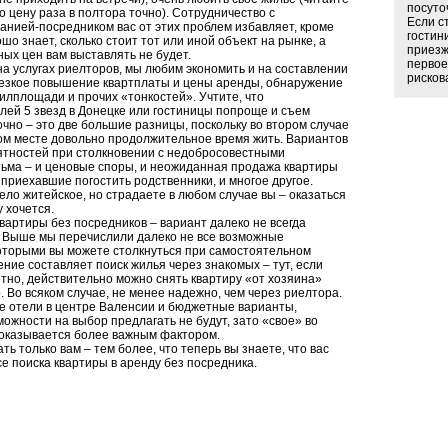
посуто
о цену раза в полтора точно). Сотрудничество с
Если с
анией-посредником вас от этих проблем избавляет, кроме
гостин
ошо знает, сколько стоит тот или иной объект на рынке, а
приезж
ных цен вам выставлять не будет.
первое
на услугах риелторов, мы любим экономить и на составлении
рискова
 резкое повышение квартплаты и цены аренды, обнаружение
илплощади и прочих «тонкостей». Учтите, что
лей 5 звезд в Донецке или гостиницы попроще и съем
чно – это две большие разницы, поскольку во втором случае
том месте довольно продолжительное время жить. Вариантов
тностей при столкновении с недобросовестными
ьма – и ценовые споры, и неожиданная продажа квартиры
 приехавшие погостить родственники, и многое другое.
дело житейское, но страдаете в любом случае вы – оказаться
у хочется.
квартиры без посредников – вариант далеко не всегда
 Выше мы перечислили далеко не все возможные
которыми вы можете столкнуться при самостоятельном
ние составляет поиск жилья через знакомых – тут, если
тно, действительно можно снять квартиру «от хозяина»
 Во всяком случае, не менее надежно, чем через риелтора.
ие отели в центре Валенсии и бюджетные варианты,
ожности на выбор предлагать не будут, зато «свое» во
 оказывается более важным фактором.
ть только вам – тем более, что теперь вы знаете, что вас
е поиска квартиры в аренду без посредника.