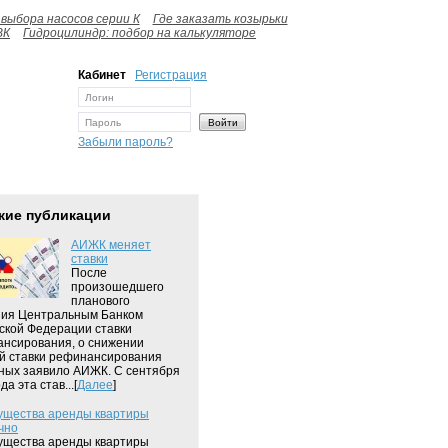
выбора насосов серии К
Где заказать козырьки
ВК
Гидроцилиндр: подбор на калькуляторе
Кабинет
Регистрация
Забыли пароль?
жие публикации
АИЖК меняет
ставки
После
произошедшего
планового
ия Центральным Банком
ской Федерации ставки
нсирования, о снижении
й ставки рефинансирования
ных заявило АИЖК. С сентября
да эта став...[
Далее
]
щества аренды квартиры
чно
щества аренды квартиры