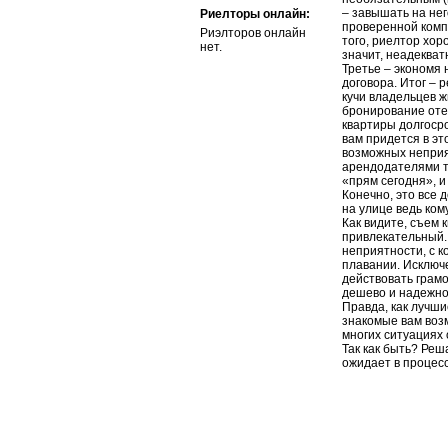
– завышать на нег
Риелторы онлайн:
проверенной комп
Риэлторов онлайн
того, риелтор хор
нет.
значит, неадекват
Третье – экономя 
договора. Итог –
кучи владельцев ж
бронирование оте
квартиры долгосро
вам придется в э
возможных неприя
арендодателями т
«прям сегодня», и
Конечно, это все 
на улице ведь ком
Как видите, съем 
привлекательный.
неприятности, с 
плавании. Исключе
действовать грамо
дешево и надежно.
Правда, как лучш
знакомые вам возм
многих ситуациях
Так как быть? Реша
ожидает в процесс