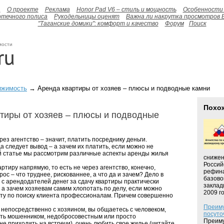
а
О проекте
Реклама
Honor Pad V6 – стиль и мощность
Особенности 
отечного полиса
Рукодельницы оценят
Важна ли накрутка просмотров 
"Таганские домики": комфорт и качество
Форум
Поиск
мости
ижимость
→ Аренда квартиры от хозяев – плюсы и подводные камни
Похо
тиры от хозяев – плюсы и подводные
рез агентство – значит, платить посреднику деньги.
 следует вывод – а зачем их платить, если можно не
й статье мы рассмотрим различные аспекты аренды жилья
снижен
Россий
артиру напрямую, то есть не через агентство, конечно,
рефина
рос – что труднее, рискованнее, а что да и зачем? Дело в
базово
 с арендодателей денег за сдачу квартиры практически
заклад
– а зачем хозяевам самим хлопотать по делу, если можно
2009 го
оту по поиску клиента профессионалам. Причем совершенно
Преиму
 непосредственно с хозяином, вы общаетесь с человеком,
посуто
ть мошенником, недобросовестным или просто
Преиму
е приходить на встречи), очень любить свое жилье (читайте