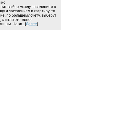
чно
тоит выбор между заселением в
ицу и заселением в квартиру, то
ие, по большему счету, выберут
, считая это менее
нным. Но ка...[
Далее
]