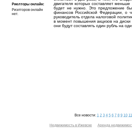
двигателя которых составляет меньше 
Риелторы онлайн:
будет не нужно. Это предложение б
Риэлторов онлайн
финансов Российской Федерации, о ч
нет.
руководитель отдела налоговой политик
в момент повышения акцизов на диски 
они будут составлять один рубль на оди
Все новости:
1
2
3
4
5
6
7
8
9
10
1
Недвижимость в Ижевске
Аренда недвижимос