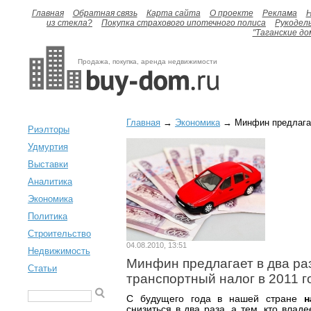
Главная
Обратная связь
Карта сайта
О проекте
Реклама
H
из стекла?
Покупка страхового ипотечного полиса
Рукодел
"Таганские до
Продажа, покупка, аренда недвижимости
Главная
→
Экономика
→ Минфин предлагает
Риэлторы
Удмуртия
Выставки
Аналитика
Экономика
Политика
Строительство
04.08.2010, 13:51
Недвижимость
Минфин предлагает в два ра
Статьи
транспортный налог в 2011 г
С будущего года в нашей стране
н
снизиться в два раза, а тем, кто вла