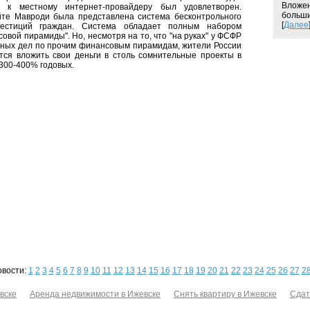
Вложен
ы к местному интернет-провайдеру был удовлетворен.
больши
йте Мавроди была представлена система бесконтрольного
[
Далее
вестиций граждан. Система обладает полным набором
овой пирамиды". Но, несмотря на то, что "на руках" у ФСФР
вных дел по прочим финансовым пирамидам, жители России
тся вложить свои деньги в столь сомнительные проекты в
 300-400% годовых.
овости:
1
2
3
4
5
6
7
8
9
10
11
12
13
14
15
16
17
18
19
20
21
22
23
24
25
26
27
2
вске
Аренда недвижимости в Ижевске
Снять квартиру в Ижевске
Сдат