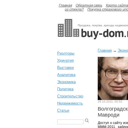
Главная
Обратная связь
Карта сайт
из стекла?
Покупка страхового ип
Продажа, покупка, аренда недвижи
Главная
→
Экон
Риэлторы
Удмуртия
Выставки
Аналитика
Экономика
Политика
Строительство
29.10.2011, 00:52
Недвижимость
Волгоградск
Статьи
Мавроди
Доступ к сайту и
МММ-2011, заблок