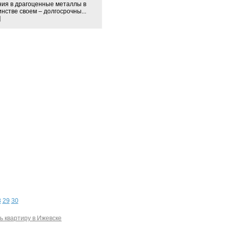
ия в драгоценные металлы в
нстве своем – долгосрочны...
]
8
29
30
ь квартиру в Ижевске