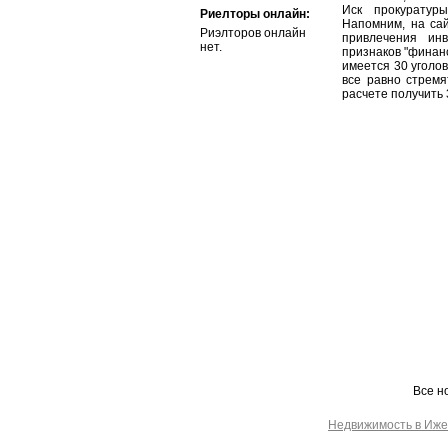
Иск прокуратур
Риелторы онлайн:
Напомним, на са
Риэлторов онлайн
привлечения ин
нет.
признаков "финанс
имеется 30 уголо
все равно стремя
расчете получить
Все н
Недвижимость в Иже