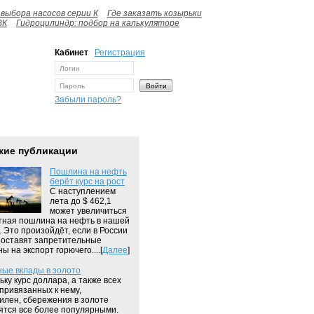
выбора насосов серии К
Где заказать козырьки
ВК
Гидроцилиндр: подбор на калькуляторе
Кабинет
Регистрация
Забыли пароль?
жие публикации
Пошлина на нефть
берёт курс на рост
С наступлением
лета до $ 462,1
может увеличиться
тная пошлина на нефть в нашей
. Это произойдёт, если в России
 оставят запретительные
 на экспорт горючего....[
Далее
]
ые вклады в золото
ьку курс доллара, а также всех
 привязанных к нему,
илен, сбережения в золоте
ятся все более популярными.