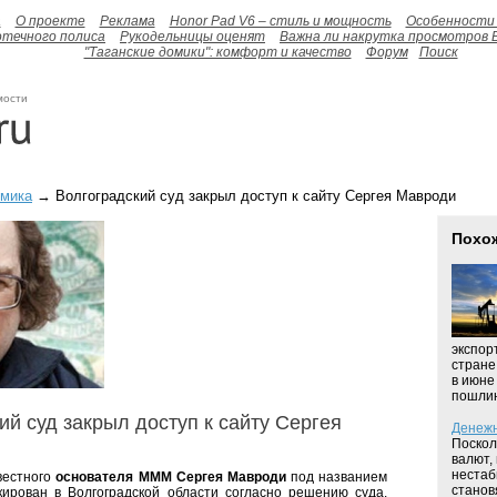
а
О проекте
Реклама
Honor Pad V6 – стиль и мощность
Особенности 
отечного полиса
Рукодельницы оценят
Важна ли накрутка просмотров 
"Таганские домики": комфорт и качество
Форум
Поиск
мости
омика
→ Волгоградский суд закрыл доступ к сайту Сергея Мавроди
Похо
экспор
стране
в июне
пошлины
ий суд закрыл доступ к сайту Сергея
Денежн
Поскол
валют,
нестаб
звестного
основателя МММ Сергея Мавроди
под названием
станов
ирован в Волгоградской области согласно решению суда.