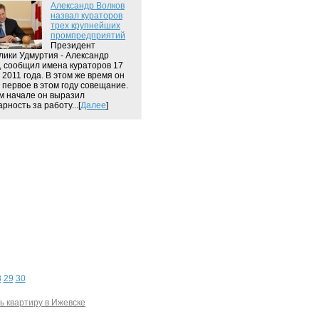
Александр Волков
назвал кураторов
трех крупнейших
промпредприятий
Президент
лики Удмуртия - Александр
, сообщил имена кураторов 17
 2011 года. В этом же время он
 первое в этом году совещание.
м начале он выразил
рность за работу...[
Далее
]
8
29
30
ь квартиру в Ижевске