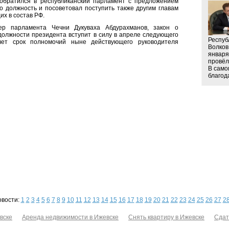
обратился в республиканский парламент с предложением
о должность и посоветовал поступить также другим главам
их в состав РФ.
ер парламента Чечни Дукуваха Абдурахманов, закон о
олжности президента вступит в силу в апреле следующего
Респуб
ечет срок полномочий ныне действующего руководителя
Волков
января
провёл
В само
благода
овости:
1
2
3
4
5
6
7
8
9
10
11
12
13
14
15
16
17
18
19
20
21
22
23
24
25
26
27
2
вске
Аренда недвижимости в Ижевске
Снять квартиру в Ижевске
Сдат