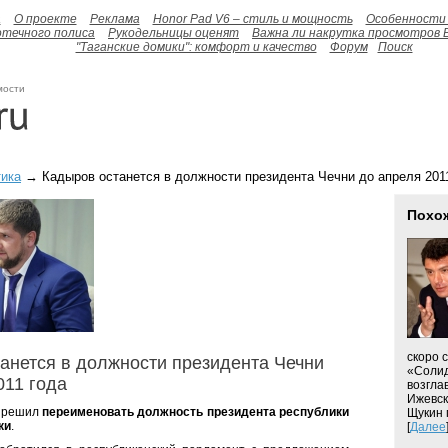
а
О проекте
Реклама
Honor Pad V6 – стиль и мощность
Особенности 
отечного полиса
Рукодельницы оценят
Важна ли накрутка просмотров 
"Таганские домики": комфорт и качество
Форум
Поиск
мости
ика
→ Кадыров останется в должности президента Чечни до апреля 201
Похо
скоро 
анется в должности президента Чечни
«Солид
011 года
возгла
Ижевск
 решил
переименовать должность президента республики
Щукин 
ки
.
[
Далее