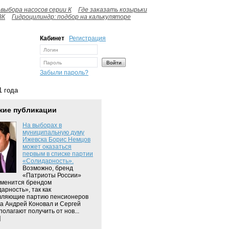
выбора насосов серии К
Где заказать козырьки
ВК
Гидроцилиндр: подбор на калькуляторе
Кабинет
Регистрация
Забыли пароль?
1 года
жие публикации
На выборах в
муниципальную думу
Ижевска Борис Немцов
может оказаться
первым в списке партии
«Солидарность».
Возможно, бренд
«Патриоты России»
сменится брендом
арность», так как
вляющие партию пенсионеров
а Андрей Коновал и Сергей
полагают получить от нов...
]