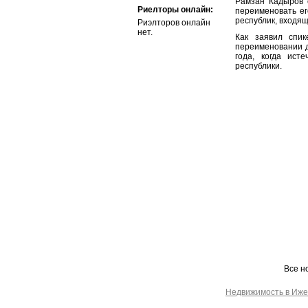
Рамзан Кадыров 
Риелторы онлайн:
переименовать ег
республик, входящ
Риэлторов онлайн
нет.
Как заявил спик
переименовании д
года, когда ист
республики.
Все н
Недвижимость в Иже