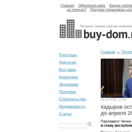
Главная
Обратная связь
Карта сайт
из стекла?
Покупка страхового ип
Продажа, покупка, аренда недвижи
Главная
→
Полит
Риэлторы
Удмуртия
Выставки
Аналитика
Экономика
Политика
Строительство
18.10.2010, 12:56
Кадыров ост
Недвижимость
до апреля 2
Статьи
Парламент Чечни
в главу республи