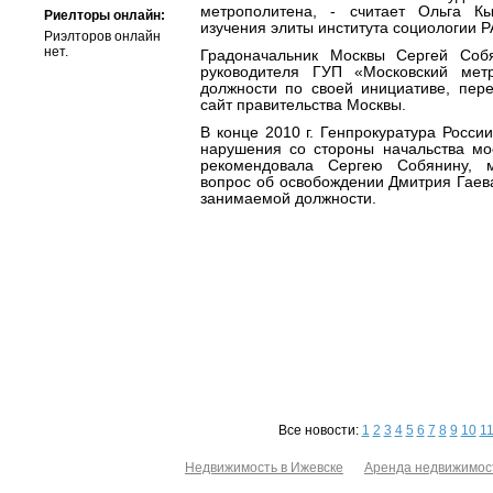
метрополитена, - считает Ольга Кы
Риелторы онлайн:
изучения элиты института социологии Р
Риэлторов онлайн
нет.
Градоначальник Москвы Сергей Соб
руководителя ГУП «Московский мет
должности по своей инициативе, пер
сайт правительства Москвы.
В конце 2010 г. Генпрокуратура Росси
нарушения со стороны начальства мос
рекомендовала Сергею Собянину, м
вопрос об освобождении Дмитрия Гаева
занимаемой должности.
Все новости:
1
2
3
4
5
6
7
8
9
10
1
Недвижимость в Ижевске
Аренда недвижимос