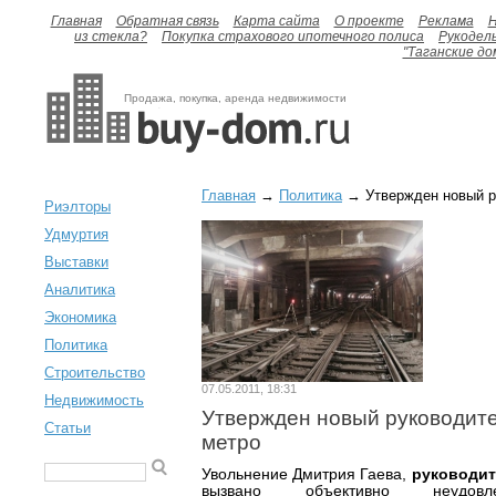
Главная
Обратная связь
Карта сайта
О проекте
Реклама
H
из стекла?
Покупка страхового ипотечного полиса
Рукодел
"Таганские до
Продажа, покупка, аренда недвижимости
Главная
→
Политика
→ Утвержден новый р
Риэлторы
Удмуртия
Выставки
Аналитика
Экономика
Политика
Строительство
07.05.2011, 18:31
Недвижимость
Утвержден новый руководите
Статьи
метро
Увольнение Дмитрия Гаева,
руководит
вызвано объективно неудовле