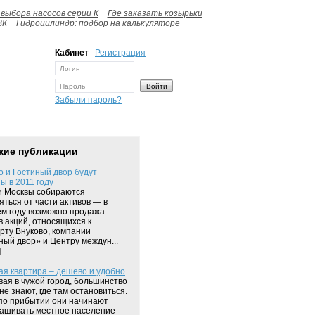
выбора насосов серии К
Где заказать козырьки
ВК
Гидроцилиндр: подбор на калькуляторе
Кабинет
Регистрация
Забыли пароль?
жие публикации
о и Гостиный двор будут
ы в 2011 году
 Москвы собираются
яться от части активов — в
м году возможно продажа
в акций, относящихся к
рту Внуково, компании
ный двор» и Центру междун...
]
я квартира – дешево и удобно
ая в чужой город, большинство
не знают, где там остановиться.
по прибытии они начинают
ашивать местное население