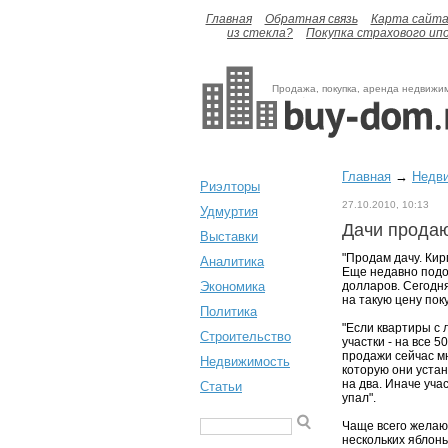
Главная
Обратная связь
Карта сайт
из стекла?
Покупка страхового ип
Продажа, покупка, аренда недвижи
Главная
→
Недв
Риэлторы
27.10.2010, 10:13
Удмуртия
Дачи продаю
Выставки
"Продам дачу. Кир
Аналитика
Еще недавно подо
Экономика
долларов. Сегодня
на такую цену пок
Политика
"Если квартиры с 
Строительство
участки - на все 
продажи сейчас мн
Недвижимость
которую они уста
на два. Иначе уча
Статьи
упал".
Чаще всего желающ
нескольких яблон