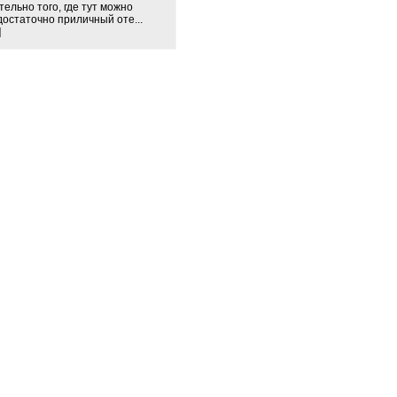
тельно того, где тут можно
достаточно приличный оте...
]