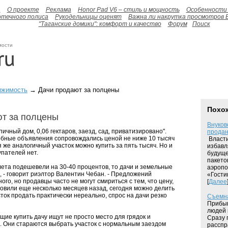
а
О проекте
Реклама
Honor Pad V6 – стиль и мощность
Особенности 
отечного полиса
Рукодельницы оценят
Важна ли накрутка просмотров 
"Таганские домики": комфорт и качество
Форум
Поиск
мости
ижимость
→ Дачи продают за полцены
Похо
т за полцены
Внуков
пичный дом, 0,06 гектаров, заезд, сад, приватизировано".
продан
бные объявления сопровождались ценой не ниже 10 тысяч
Власти
 же аналогичный участок можно купить за пять тысяч. Но и
избавл
упателей нет.
будуще
пакето
лета подешевели на 30-40 процентов, то дачи и земельные
аэропо
50, - говорит риэлтор Валентин Чебан. - Предложений
«Гости
ого, но продавцы часто не могут смириться с тем, что цену,
[
Далее
новили еще несколько месяцев назад, сегодня можно делить
сток продать практически нереально, спрос на дачи резко
Съемна
Прибыв
людей 
ие купить дачу ищут не просто место для грядок и
Сразу 
ь. Они стараются выбрать участок с нормальным заездом
расспр