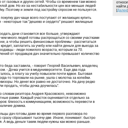
о от газовых и других сетей. Чтобы со временем там можно
относи
илой дом. Но из-за нестабильности цен все меньше людей
найти 
ку. Поэтому и земля под застройку спросом не пользуется.
[
Далее
 покупку дач чаще всего поступают от желающих купить
 - некоторые так "дешево и сердито" решают жилищные
родать дачи становится все больше, утверждают
 чем много людей готовы распрощаться со своими участками
зни, а чтобы решить финансовые проблемы - рассчитаться
кредит, заплатить за учебу или найти деньги для выезда за
родавцы - люди пожилого возраста, которым за 70.
лений от продавцов дач значительно превышает количество
то беда заставила, - говорит Георгий Васильевич, владелец
сом. - Дочка учится в медуниверситете. Еще два года
алось, а плату за учебу повысили почти вдвое. Бытовая
огда-то торговали на рынке, ушла с молотка за копейки.
изоры. Но денег все равно не достаточно. На дачу редко
ли продать, чтобы дочка доучилась".
по словам риэлтора Андрея Красовского, невозможно
ртные рамки. Каждый участок оценивается отдельно за
ров: близость к коммуникациям, возможность перевести в
аличие домика.
льцы дач готовы даже во время первого разговора по
о сразу сбрасывают тысячу-две. Иначе, понимают: быстро
я. А ведь деньги таким людям нужны как можно раньше.