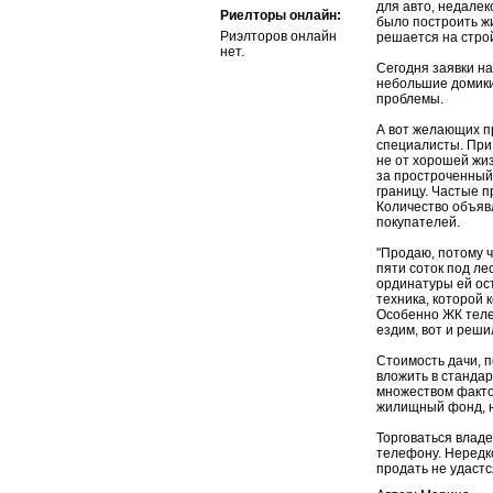
для авто, недалек
Риелторы онлайн:
было построить ж
Риэлторов онлайн
решается на строй
нет.
Сегодня заявки на
небольшие домики
проблемы.
А вот желающих п
специалисты. При
не от хорошей жи
за простроченный 
границу. Частые п
Количество объяв
покупателей.
"Продаю, потому ч
пяти соток под ле
ординатуры ей ост
техника, которой к
Особенно ЖК телев
ездим, вот и реши
Стоимость дачи, 
вложить в станда
множеством факто
жилищный фонд, н
Торговаться владе
телефону. Нередк
продать не удастс