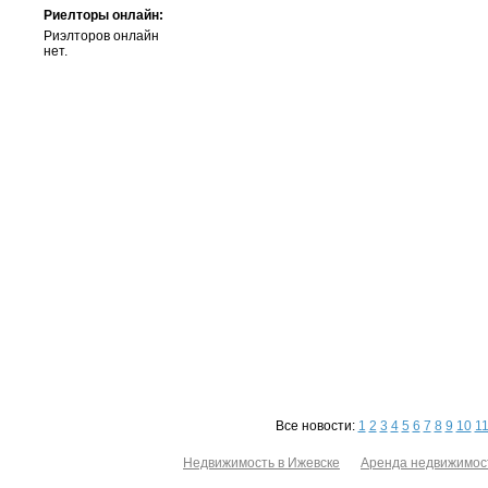
Риелторы онлайн:
Риэлторов онлайн
нет.
Все новости:
1
2
3
4
5
6
7
8
9
10
1
Недвижимость в Ижевске
Аренда недвижимос