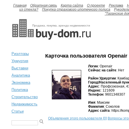
Главная
Обратная связь
Карта сайта
О проекте
Реклама
H
из стекла?
Покупка страхового ипотечного полиса
Рукодел
"Таганские до
Продажа, покупка, аренда недвижимости
Риэлторы
Карточка пользователя Openair
Удмуртия
Логин
: Openair
Выставки
Сейчас на сайте
: Нет
Аналитика
Район Удмуртии
: Камба
Город/Населенный пун
Экономика
Адрес
: Профсоюзная, 4
Политика
Индекс
: 121609
Телефон
: 9601348307
Строительство
Имя
: Максим
Недвижимость
Фамилия
: Соколов
Адрес сайта
: https://ko
Статьи
Объявления этого пользователя [0]
Вопросы этог