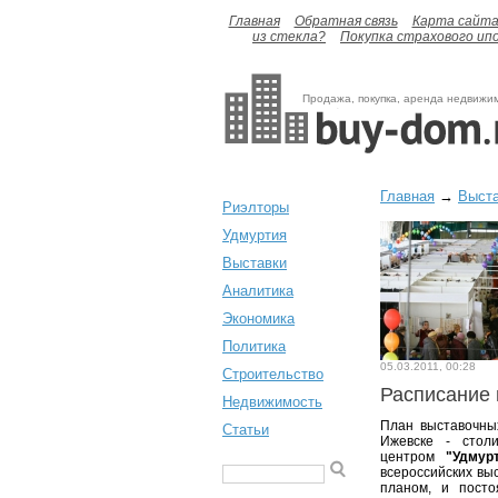
Главная
Обратная связь
Карта сайт
из стекла?
Покупка страхового ип
Продажа, покупка, аренда недвижи
Главная
→
Выст
Риэлторы
Удмуртия
Выставки
Аналитика
Экономика
Политика
05.03.2011, 00:28
Строительство
Расписание
Недвижимость
План выставочных
Статьи
Ижевске - стол
центром
"Удмур
всероссийских вы
планом, и посто