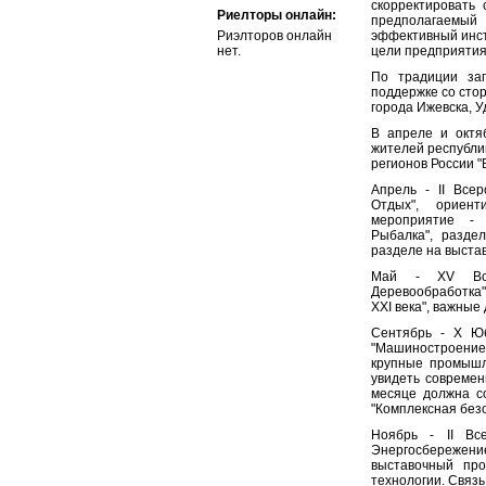
скорректировать
Риелторы онлайн:
предполагаемы
Риэлторов онлайн
эффективный инст
нет.
цели предприятия
По традиции зап
поддержке со сто
города Ижевска, У
В апреле и октя
жителей республи
регионов России "
Апрель - II Всер
Отдых", ориен
мероприятие - 
Рыбалка", разде
разделе на выста
Май - XV Всер
Деревообработка"
ХХI века", важные
Сентябрь - X Ю
"Машиностроение.
крупные промышл
увидеть современ
месяце должна со
"Комплексная без
Ноябрь - II Все
Энергосбережение
выставочный про
технологии. Связ