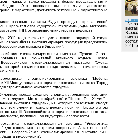
 свои планы, а также продумать форму представления и
й бюджет. Это позволит им, используя достаточно
румент маркетинга, достигнуть рекламные и маркетинговые
.
активн
ланированные выставки будут проходить при активной
I Всер
роны Правительства Удмуртской Республики, Администрации
выстав
дмуртской ТПП, отраслевых министерств и ведомств.
Всерос
выстав
бре 2011 года состоится уже ставшая популярной среди
состоя
ки Всероссийская выставка-ярмарка продукции предприятий
2011 го.
Всероссийская ярмарка в Удмуртии".
оссийская специализированная выставка "Туризм. Спорт.
тированная на любителей активного отдыха. Новое
Всероссийская специализированная выставка "Охота.
лы которой традиционно представлялись в тематическом
вке «РОСТ».
оссийская специализированная выставка "Мебель.
 и XII Международная специализированная выставка "Город
 для строительного комплекса Удмуртии.
билейные международные специализированных выставки
 Металлургия. Металлообработка" и "Нефть. Газ. Химия" -
енные выставки Удмуртии, на которых посетители смогут
ные технологии и технологические новинки. Так же в этом
стояться III Всероссийская специализированная выставка
опасность", посвященная индустрии безопасности.
российская специализированная выставка "Энергетика.
" для специалистов отрасли энергетики. А так же новый
ект - Всероссийская специализированная выставка "ИТ-
ь. Защита информации".