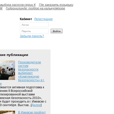
выбора насосов серии К
Где заказать козырьки
ВК
Гидроцилиндр: подбор на калькуляторе
Кабинет
Регистрация
Забыли пароль?
жие публикации
Производители
систем
безопасности
выбирают
«Комплексную
безопасность» в г.
ке
жается активная подготовка к
ению II Всероссийской
лизированной выставки
ексная безопасность-2010»,
я будет проходить в г. Ижевске с
0 сентября. Выстав...[
Далее
]
В Ижевске пройдут