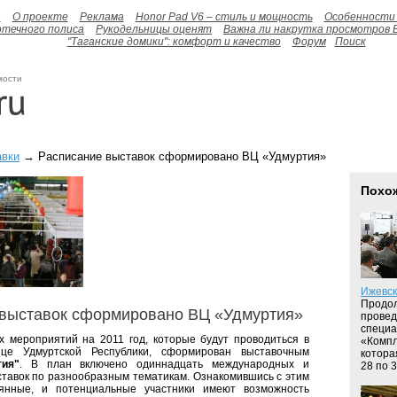
а
О проекте
Реклама
Honor Pad V6 – стиль и мощность
Особенности 
отечного полиса
Рукодельницы оценят
Важна ли накрутка просмотров 
"Таганские домики": комфорт и качество
Форум
Поиск
мости
авки
→ Расписание выставок сформировано ВЦ «Удмуртия»
Похо
Ижевс
Продол
 выставок сформировано ВЦ «Удмуртия»
провед
специа
 мероприятий на 2011 год, которые будут проводиться в
«Компл
ице Удмуртской Республики, сформирован выставочным
котора
тия"
. В план включено одиннадцать международных и
28 по 3
ставок по разнообразным тематикам. Ознакомившись с этим
янные, и потенциальные участники имеют возможность