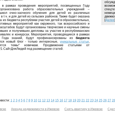
обсужд
, в рамках проведения мероприятий, посвященных Году
возмож
организована работа образовательных учреждений –
спецте
 школ очно-заочного обучения для детей из различных
немецк
 в т.ч. и для детей из сельских районов. Также будет оказана
движков
а из бюджета республики участия детей в образовательных,
[
Далее
ртивных мероприятий как окружного, так всероссийского и
асштабов. Будут организованы творческие и научные смены
ивших и получивших дипломы за участие в республиканских
ивалях и конкурсах. Мероприятия, проводящиеся в рамках
го Года знаний, будут профинансированы из
бюджета
лся новый блог - только интересные,
уникальные статьи
,
лятся темы" новичкам. Продвижение статьями от
21 СайтДляЛюдей под размещение статей.
овости:
1
2
3
4
5
6
7
8
9
10
11
12
13
14
15
16
17
18
19
20
21
22
23
24
25
26
27
2
вске
Аренда недвижимости в Ижевске
Снять квартиру в Ижевске
Сдат