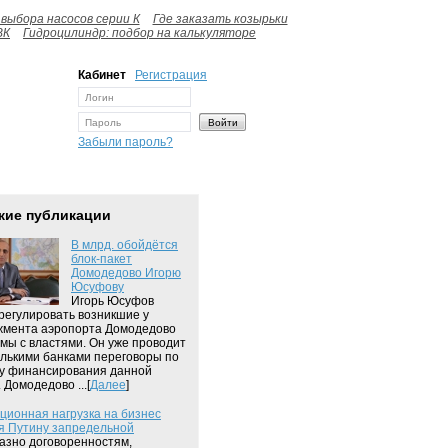
выбора насосов серии К
Где заказать козырьки
ВК
Гидроцилиндр: подбор на калькуляторе
Кабинет
Регистрация
Забыли пароль?
жие публикации
В млрд. обойдётся
блок-пакет
Домодедово Игорю
Юсуфову
Игорь Юсуфов
урегулировать возникшие у
мента аэропорта Домодедово
мы с властями. Он уже проводит
олькими банками переговоры по
у финансирования данной
 Домодедово ...[
Далее
]
ционная нагрузка на бизнес
я Путину запредельной
зно договоренностям,