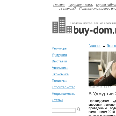
Главная
Обратная связь
Карта сайт
из стекла?
Покупка страхового ип
Продажа, покупка, аренда недвижи
Главная
→
Экон
Риэлторы
Удмуртия
Выставки
Аналитика
Экономика
Политика
Строительство
23.06.2010, 09:17
В Удмуртии 2
Недвижимость
Статьи
Президиумом уд
внесении измене
проведению
Год
изменениям 2010 г
но одновременно 