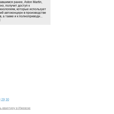
авшимся ранее, Astоn Mаrtin,
но, получит доступ к
хнологиям, которые использует
ий автоконцерн в производстве
, а также и к полнoприводн...
]
8
29
30
ь квартиру в Ижевске