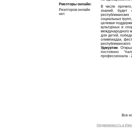
Риелторы онлайн:
В числе прочего
Риэлторов онлайн
знаний, будет 
нет.
республиканских
социальных групп,
целевая поддержк
культурных и спо
международного м
для детей, побед
олимпиадах, фест
республиканско
Удмуртии
. Откры
постоянно "па
профессионала - 
Все н
Недвижимость в Иже