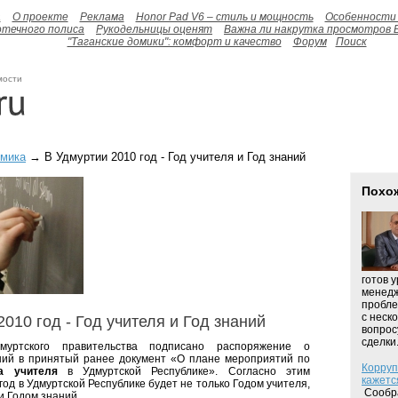
а
О проекте
Реклама
Honor Pad V6 – стиль и мощность
Особенности 
отечного полиса
Рукодельницы оценят
Важна ли накрутка просмотров 
"Таганские домики": комфорт и качество
Форум
Поиск
мости
омика
→ В Удмуртии 2010 год - Год учителя и Год знаний
Похо
готов 
менедж
пробле
с неск
010 год - Год учителя и Год знаний
вопрос
сделки.
муртского правительства подписано распоряжение о
ний в принятый ранее документ «О плане мероприятий по
Корруп
а учителя
в Удмуртской Республике». Согласно этим
кажетс
од в Удмуртской Республике будет не только Годом учителя,
Сообра
и Годом знаний.