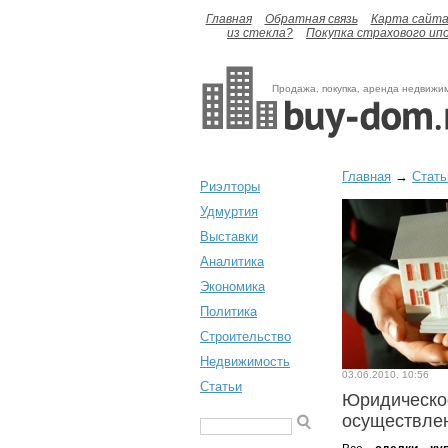
Главная
Обратная связь
Карта сайт
из стекла?
Покупка страхового ип
Продажа, покупка, аренда недвижи
Главная
→
Стать
Риэлторы
Удмуртия
Выставки
Аналитика
Экономика
Политика
Строительство
Недвижимость
03.06.2010, 10:56
Статьи
Юридическо
осуществлен