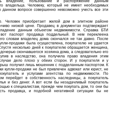
ть владение, пользование и распоряжение данным
го владельца. Человеку, который не имеет необходимых
в данном вопросе совершенно невозможно учесть все эти
р. Человек приобретает жилой дом в элитном районе
нчиво низкой цене. Продавец в документах подтверждает
владение данным объектом недвижимости. Справка БТИ
 вот паспорт продавца поддельный. В нем переклеена
го словам владелец дома скончался не так давно. После
 купли-продажи была осуществлена, покупателю не удается
Спустя несколько дней к покупателю обращается женщина,
 дочерью скончавшегося хозяина дома, а следовательно его
тупив в наследство, она получила право владения этим
случае дело плохо у обеих сторон. И у покупателя и у
грыш получил лишь мошенник с подделанным паспортом. К
и купли-продажи не был привлечен адвокат или юрист, не
покупатель и услугами агентства по недвижимости. По
м перейдет в собственность наследницы, а покупатель
лья и без денег. А вот если бы незадачливый покупатель
ощью к специалистам, прежде чем покупать дом, то они бы
сть продавца, и подобной негативной ситуации бы не