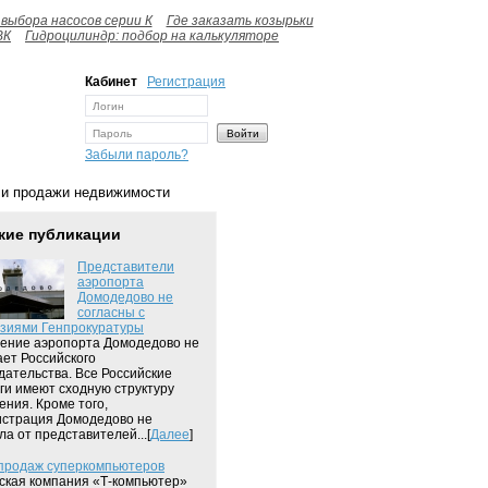
выбора насосов серии К
Где заказать козырьки
ВК
Гидроцилиндр: подбор на калькуляторе
Кабинет
Регистрация
Забыли пароль?
ли продажи недвижимости
жие публикации
Представители
аэропорта
Домодедово не
согласны с
зиями Генпрокуратуры
ение аэропорта Домодедово не
ет Российского
дательства. Все Российские
ги имеют сходную структуру
ения. Кроме того,
страция Домодедово не
ла от представителей...[
Далее
]
продаж суперкомпьютеров
ская компания «Т-компьютер»