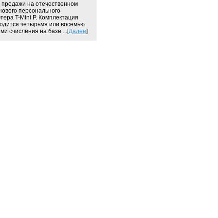
 продажи на отечественном
нового персонального
тера T-Mini P. Комплектация
одится четырьмя или восемью
ми счисления на базе ...[
Далее
]