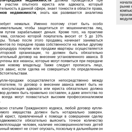
пли-продажи недвижимости
должны проводиться при
начала
ом участии опытного юриста или адвоката, который
рынке 
ельность в данной сфере, знает тонкости в области права,
компью
онов недвижимости
, знать как развивается аналитика
произв
модуля
ребует немалых. Именно поэтому стоит быть особо
имательным, чтобы защититься от мошенничества лиц,
м путем зарабатывают деньги. Кроме того, на практике
тема, согласно которой покупатель вносит от 5 до 10%
иры. Только после этого продавец начинает заниматься
ментов по передаче права собственности на жилье другому
процедура покупки или продажи квартиры осуществляется
элторской организации, то должен быть обязательно
ительный договор на внесение установленного аванса. В
учтены все нюансы, которые могут появиться при передаче
ие новому владельцу. Также следует прописать лицо,
тся аванс, если сделка не совершиться по определенным
бстоятельствам.
упли-продажи осуществляется непосредственно между
упателем, то договор о внесении аванса может быть не
о консультация адвоката или юриста обязательно должна
вор должен быть правильно составлен, а даже агентства по
 всегда могут похвастаться высоким профессионализмом
.
ласно статьям Гражданского кодекса, любой договор купли-
имого имущества должен быть нотариально заверен.
й юрист, привлеченный к помощи в совершении сделку
едвижимости обязательно выяснить точное количество
жилплощади человек, наличие несовершеннолетних детей
анный момент не стоит опускать, поскольку в дальнейшем он