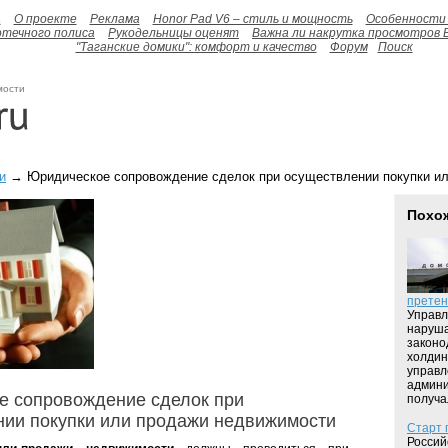
а
О проекте
Реклама
Honor Pad V6 – стиль и мощность
Особенности 
отечного полиса
Рукодельницы оценят
Важна ли накрутка просмотров 
"Таганские домики": комфорт и качество
Форум
Поиск
мости
и
→ Юридическое сопровождение сделок при осуществлении покупки и
Похо
претен
Управл
наруша
законо
холдин
управл
админи
е сопровождение сделок при
получа
ии покупки или продажи недвижимости
Старт 
Россий