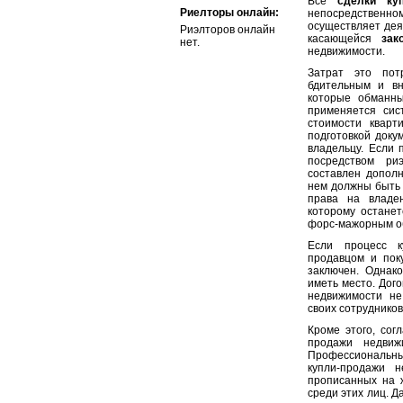
Все
сделки ку
Риелторы онлайн:
непосредственн
осуществляет деят
Риэлторов онлайн
касающейся
зак
нет.
недвижимости.
Затрат это пот
бдительным и вн
которые обманны
применяется сис
стоимости кварт
подготовкой доку
владельцу. Если 
посредством ри
составлен дополн
нем должны быть 
права на владен
которому остане
форс-мажорным о
Если процесс к
продавцом и пок
заключен. Однак
иметь место. Дого
недвижимости не
своих сотрудников
Кроме этого, сог
продажи недвиж
Профессиональны
купли-продажи н
прописанных на 
среди этих лиц. Д