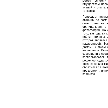
может усложни
имуществом ново
знаний и опыта 
тонкости.
Приведем приме
столицы по зама
свое право на 
оригинальная, а
фотография. По е
того, как сделка
найти продавца. 
которая является
наследницей. Вс
домом. В таком 
наследницы. Выи
совершению сделк
воспользовался 
решению суда до
останется без жи
обратился за пом
проверили лично
возникло.