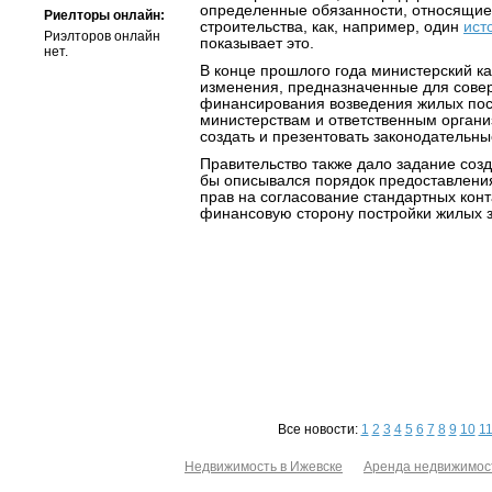
определенные обязанности, относящие
Риелторы онлайн:
строительства, как, например, один
ист
Риэлторов онлайн
показывает это.
нет.
В конце прошлого года министерский к
изменения, предназначенные для сове
финансирования возведения жилых пост
министерствам и ответственным орган
создать и презентовать законодательны
Правительство также дало задание созд
бы описывался порядок предоставлени
прав на согласование стандартных конт
финансовую сторону постройки жилых 
Все новости:
1
2
3
4
5
6
7
8
9
10
1
Недвижимость в Ижевске
Аренда недвижимос