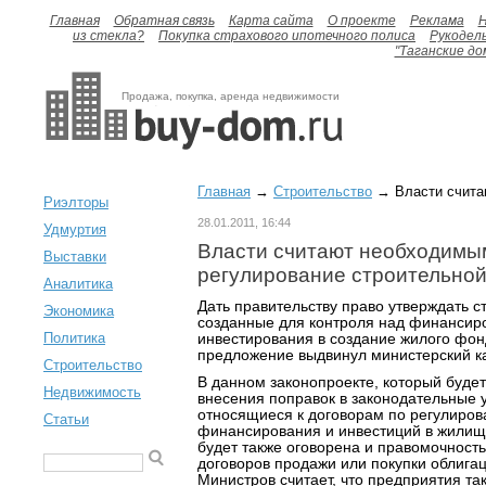
Главная
Обратная связь
Карта сайта
О проекте
Реклама
H
из стекла?
Покупка страхового ипотечного полиса
Рукодел
"Таганские до
Продажа, покупка, аренда недвижимости
Главная
→
Строительство
→ Власти счита
Риэлторы
28.01.2011, 16:44
Удмуртия
Власти считают необходим
Выставки
регулирование строительно
Аналитика
Дать правительству право утверждать с
Экономика
созданные для контроля над финансир
Политика
инвестирования в создание жилого фон
предложение выдвинул министерский к
Строительство
В данном законопроекте, который буде
Недвижимость
внесения поправок в законодательные у
относящиеся к договорам по регулиров
Статьи
финансирования и инвестиций в жилищн
будет также оговорена и правомочност
договоров продажи или покупки облига
Министров считает, что предприятия т