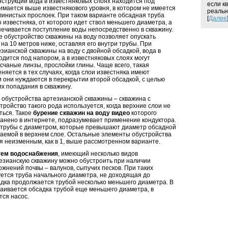
нструкции вода в известняковых слоях находится под
если к
имается выше известнякового уровня, в котором не имеется
реально
линистых прослоек. При таком варианте обсадная труба
[
Далее
 известняка, от которого идет ствол меньшего диаметра, а
печивается поступление воды непосредственно в скважину.
е обустройство скважины на воду позволяет опускать
на 10 метров ниже, оставляя его внутри трубы. При
зианской скважины на воду с двойной обсадкой, вода в
одится под напором, а в известняковых слоях могут
счаные линзы, прослойки глины. Чаще всего, такая
няется в тех случаях, когда слои известняка имеют
и они нуждаются в перекрытии второй обсадкой, с целью
х попадания в скважину.
 обустройства артезианской скважины – скважина с
тройство такого рода используется, когда верхние слои не
ться. Такое
бурение скважин на воду видео
которого
анено в интернете, подразумевает применение кондуктора.
 трубы с диаметром, которые превышают диаметр обсадной
ваемой в верхнем слое. Остальные элементы обустройства
я неизменным, как в 1, выше рассмотренном варианте.
тем водоснабжения
, имеющий несколько видов
тезианскую скважину можно обустроить при наличии
ожнений почвы – валунов, сыпучих песков. При таких
уется труба начального диаметра, не доходящая до
адка продолжается трубой несколько меньшего диаметра. В
раивается обсадка трубой еще меньшего диаметра, в
тся насос.