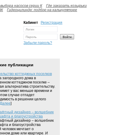
выбора насосов серии К
Где заказать козырьки
ВК
Гидроцилиндр: подбор на калькуляторе
Кабинет
Регистрация
Забыли пароль?
жие публикации
ельство коттеджных поселков
а загородного дома в
енном коттеджном поселке –
ая альтернатива строительству.
нимет у вас меньше времени и
 этом случае отпадет
димость в решении целого
Далее
]
афтный дизайнер – волшебник
афта и благоустройства
афтный дизайнер – волшебник
фта и благоустройства
 человек мечтает о
енном доме или квартире. И