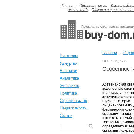
Главная
Обратная связь
Карта сайт
из стекла?
Покупка страхового ип
Продажа, покупка, аренда недвижи
Главная
→
Строи
Риэлторы
19.11.2013, 17:01
Удмуртия
Особенности
Выставки
Аналитика
Артезианская сква
Экономика
водоносные слои 
пластами известня
Политика
артезианская ск
Строительство
глубина которых 
лицензированию. 
Недвижимость
фермерским хозяй
скважину предста
Статьи
отпечатываемый н
текстовых прилож
определяется инд
скважины. Констру