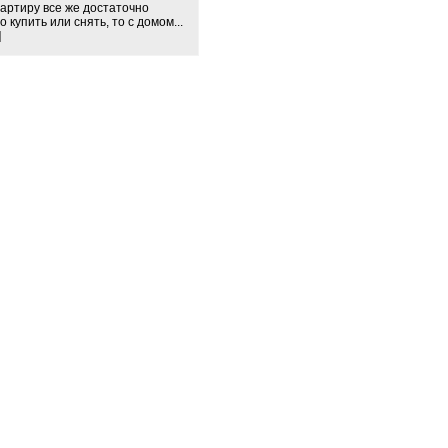
вартиру все же достаточно
 купить или снять, то с домом...
]