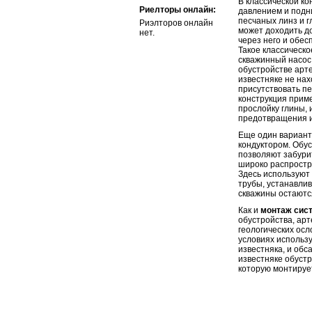
В классической ко
Риелторы онлайн:
давлением и подн
песчаных линз и г
Риэлторов онлайн
может доходить до
нет.
через него и обес
Такое классическо
скважинный насос 
обустройстве арте
известняке не нах
присутствовать пе
конструкция приме
прослойку глины, 
предотвращения и
Еще один вариант
кондуктором. Обус
позволяют забури
широко распростр
Здесь используют
трубы, устанавли
скважины остаютс
Как и
монтаж сис
обустройства, ар
геологических осл
условиях использ
известняка, и обс
известняке обуст
которую монтируе