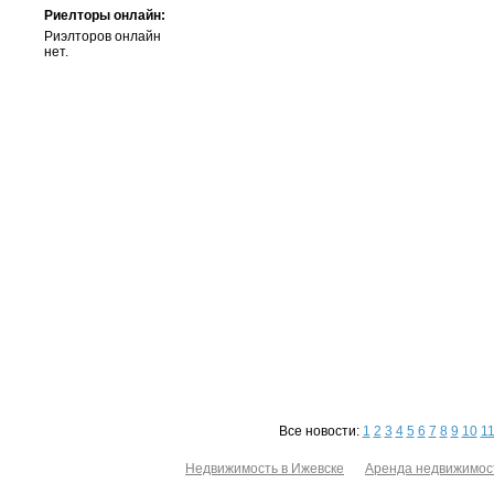
Риелторы онлайн:
Риэлторов онлайн
нет.
Все новости:
1
2
3
4
5
6
7
8
9
10
1
Недвижимость в Ижевске
Аренда недвижимос