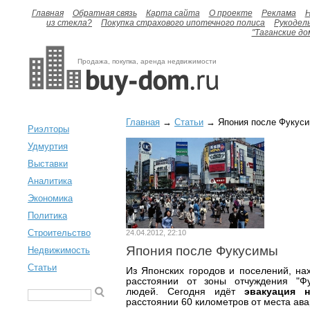
Главная
Обратная связь
Карта сайта
О проекте
Реклама
H
из стекла?
Покупка страхового ипотечного полиса
Рукодел
"Таганские до
Продажа, покупка, аренда недвижимости
Главная
→
Статьи
→ Япония после Фукус
Риэлторы
Удмуртия
Выставки
Аналитика
Экономика
Политика
Строительство
24.04.2012, 22:10
Япония после Фукусимы
Недвижимость
Статьи
Из Японских городов и поселений, на
расстоянии от зоны отчуждения "Фу
людей. Сегодня идёт
эвакуация н
расстоянии 60 километров от места ава