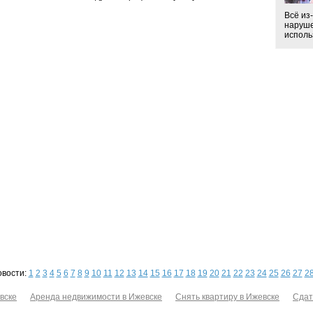
Всё из
наруше
использ
овости:
1
2
3
4
5
6
7
8
9
10
11
12
13
14
15
16
17
18
19
20
21
22
23
24
25
26
27
2
вске
Аренда недвижимости в Ижевске
Снять квартиру в Ижевске
Сдат