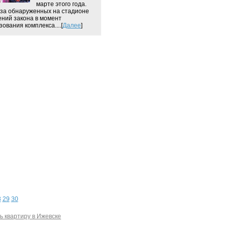
марте этого года.
-за обнаруженных на стадионе
ний закона в момент
ования комплекса....[
Далее
]
8
29
30
ь квартиру в Ижевске