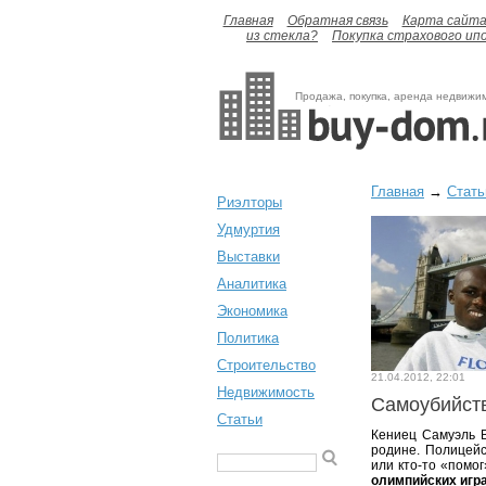
Главная
Обратная связь
Карта сайт
из стекла?
Покупка страхового ип
Продажа, покупка, аренда недвижи
Главная
→
Стать
Риэлторы
Удмуртия
Выставки
Аналитика
Экономика
Политика
Строительство
21.04.2012, 22:01
Недвижимость
Самоубийст
Статьи
Кениец Самуэль В
родине. Полицейс
или кто-то «помо
олимпийских игр