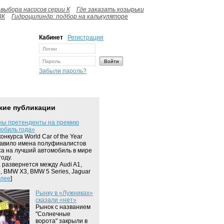
выбора насосов серии К
Где заказать козырьки
ВК
Гидроцилиндр: подбор на калькуляторе
Кабинет
Регистрация
Забыли пароль?
жие публикации
ны претенденты на премию
обиль года»
онкурса World Car of the Year
авило имена полуфиналистов
са на лучший автомобиль в мире
году.
 развернется между Audi A1,
8, BMW X3, BMW 5 Series, Jaguar
лее
]
Рынку в «Лужниках»
сказали «нет»
Рынок с названием
"Солнечные
ворота" закрыли в