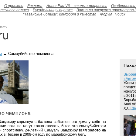
а
О проекте
Реклама
Honor Pad V6 – стиль и мощность
Особенности 
отечного полиса
Рукодельницы оценят
Важна ли накрутка просмотров 
"Таганские домики": комфорт и качество
Форум
Поиск
мости
и
→ Самоубийство чемпиона
Похо
Выбра
«Автом
Жюри к
предст
конкур
в 2011 
Борьба
Audi A
XJ...[
Да
во чемпиона
анджиру спрыгнул с балкона собственного дома у себя на
кие пока не могут точно сказать, было это самоубийством
г» спортсмену. 24-летний Самуэль Ванджиру взял
золото на
ах
в Пекине в 2008-ом году по марафонскому бегу.