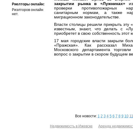
закрытии рынка в «Лужниках»
и
Риелторы онлайн:
проверки противопожарных нару
Риэлторов онлайн
санитарным нормам, а также на
нет.
миграционном законодательстве.
Власти столицы решили прикрыть эту «
известным, знают, что делать с «Л
приобретет в свою собственность этот 
17 мая городские власти закрыли бо
«Пражская». Как рассказал Миха
Московского департамента торговли
вопрос о закрытии в скором будущем в
Все новости:
1
2
3
4
5
6
7
8
9
10
1
Недвижимость в Ижевске
Аренда недвижимос