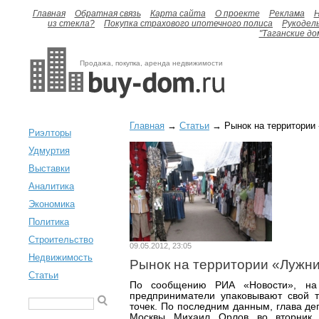
Главная
Обратная связь
Карта сайта
О проекте
Реклама
H
из стекла?
Покупка страхового ипотечного полиса
Рукодел
"Таганские до
Продажа, покупка, аренда недвижимости
Главная
→
Статьи
→ Рынок на территории 
Риэлторы
Удмуртия
Выставки
Аналитика
Экономика
Политика
Строительство
09.05.2012, 23:05
Недвижимость
Рынок на территории «Лужни
Статьи
По сообщению РИА «Новости», на 
предприниматели упаковывают свой т
точек. По последним данным, глава де
Москвы Михаил Орлов во вторни