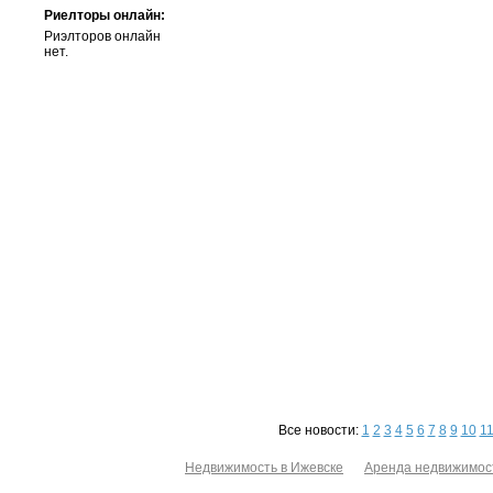
Риелторы онлайн:
Риэлторов онлайн
нет.
Все новости:
1
2
3
4
5
6
7
8
9
10
1
Недвижимость в Ижевске
Аренда недвижимос