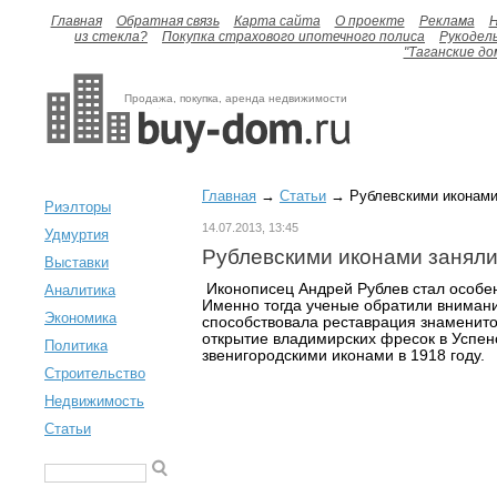
Главная
Обратная связь
Карта сайта
О проекте
Реклама
H
из стекла?
Покупка страхового ипотечного полиса
Рукодел
"Таганские до
Продажа, покупка, аренда недвижимости
Главная
→
Статьи
→ Рублевскими иконами
Риэлторы
14.07.2013, 13:45
Удмуртия
Рублевскими иконами занял
Выставки
Иконописец Андрей Рублев стал особен
Аналитика
Именно тогда ученые обратили внимани
Экономика
способствовала реставрация знаменито
открытие владимирских фресок в Успен
Политика
звенигородскими иконами в 1918 году.
Строительство
Недвижимость
Статьи