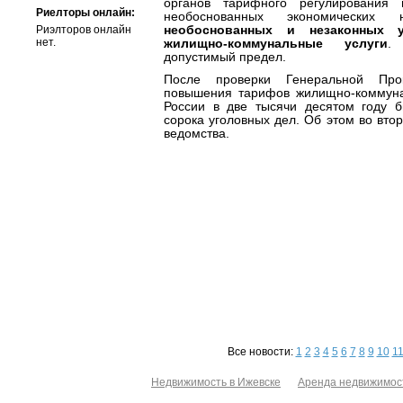
органов тарифного регулирования 
Риелторы онлайн:
необоснованных экономических
Риэлторов онлайн
необоснованных и незаконных 
нет.
жилищно-коммунальные услуги
.
допустимый предел.
После проверки Генеральной Прок
повышения тарифов жилищно-коммуна
России в две тысячи десятом году 
сорока уголовных дел. Об этом во вто
ведомства.
Все новости:
1
2
3
4
5
6
7
8
9
10
1
Недвижимость в Ижевске
Аренда недвижимос