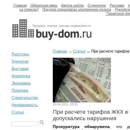
Главная
Обратная связь
Карта сайта
О проекте
Реклама
H
из стекла?
Покупка страхового ипотечного полиса
Рукодел
"Таганские до
Продажа, покупка, аренда недвижимости
Главная
→
Статьи
→ При расчете тарифов
Риэлторы
Удмуртия
Выставки
Аналитика
Экономика
Политика
Строительство
30.04.2011, 08:31
Недвижимость
При расчете тарифов ЖКХ в
Статьи
допускались нарушения
Прокуратура обнаружила
, что де