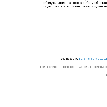
обслуживанию взятого в работу объекта
подготовить все финансовые документы
Все новости:
1
2
3
4
5
6
7
8
9
10
1
Недвижимость в Ижевске
Аренда недвижимос