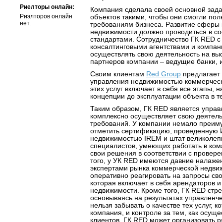
Риелторы онлайн:
Компания сделала своей основной зад
Риэлторов онлайн
объектов такими, чтобы они смогли пол
нет.
требованиям бизнеса. Развитие сферы
недвижимости должно проводиться в со
стандартами. Сотрудничество ГК RED 
консалтинговыми агентствами и компан
осуществлять свою деятельность на в
партнеров компании – ведущие банки, 
Своим клиентам
Red Group
предлагает 
управления недвижимостью коммерческ
этих услуг включает в себя все этапы, 
концепции до эксплуатации объекта в 
Таким образом, ГК RED является упра
комплексно осуществляет свою деятель
требований. У компании немало преиму
отметить сертификацию, проведенную 
недвижимостью IREM и штат великолеп
специалистов, умеющих работать в ком
свои решения в соответствии с провер
того, у УК RED имеются давние налаже
экспертами рынка коммерческой недви
оперативно реагировать на запросы св
которая включает в себя арендаторов и
недвижимости. Кроме того, ГК RED стре
основываясь на результатах управленче
нельзя забывать о качестве тех услуг, 
компания, и контроле за тем, как осущ
клиентов. ГК RED может организовать 