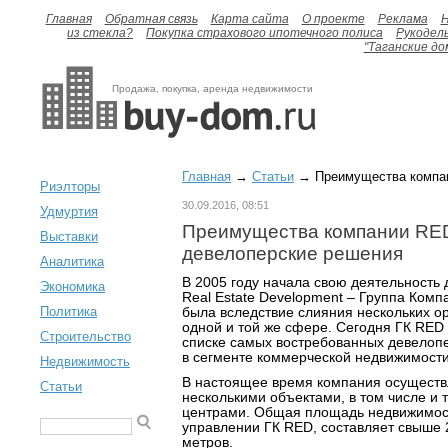
Главная
Обратная связь
Карта сайта
О проекте
Реклама
H
из стекла?
Покупка страхового ипотечного полиса
Рукодел
"Таганские до
Продажа, покупка, аренда недвижимости
Главная
→
Статьи
→ Преимущества компан
Риэлторы
30.09.2016, 08:51
Удмуртия
Преимущества компании RE
Выставки
девелоперские решения
Аналитика
В 2005 году начала свою деятельность
Экономика
Real Estate Development – Группа Ком
Политика
была вследствие слияния нескольких о
одной и той же сфере. Сегодня ГК RED 
Строительство
списке самых востребованных девелопе
в сегменте коммерческой недвижимости
Недвижимость
В настоящее время компания осуществ
Статьи
несколькими объектами, в том числе и
центрами. Общая площадь недвижимос
управлении ГК RED, составляет свыше 
метров.