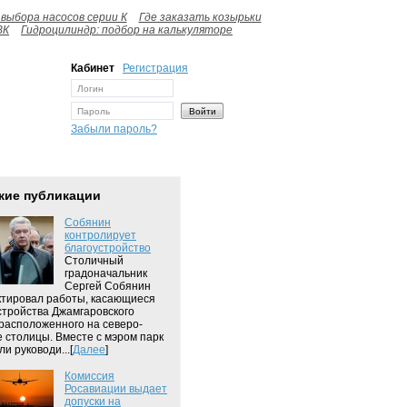
выбора насосов серии К
Где заказать козырьки
ВК
Гидроцилиндр: подбор на калькуляторе
Кабинет
Регистрация
Забыли пароль?
жие публикации
Собянин
контролирует
благоустройство
Столичный
градоначальник
Сергей Собянин
тировал работы, касающиеся
стройства Джамгаровского
 расположенного на северо-
е столицы. Вместе с мэром парк
и руководи...[
Далее
]
Комиссия
Росавиации выдает
допуски на