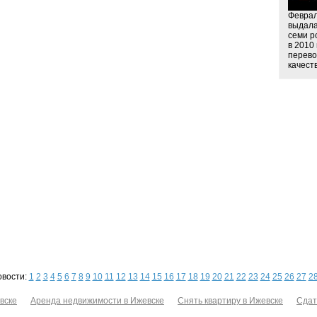
Феврал
выдала
семи р
в 2010
перево
качест
овости:
1
2
3
4
5
6
7
8
9
10
11
12
13
14
15
16
17
18
19
20
21
22
23
24
25
26
27
2
вске
Аренда недвижимости в Ижевске
Снять квартиру в Ижевске
Сдат