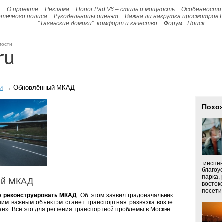
а
О проекте
Реклама
Honor Pad V6 – стиль и мощность
Особенности 
отечного полиса
Рукодельницы оценят
Важна ли накрутка просмотров 
"Таганские домики": комфорт и качество
Форум
Поиск
мости
и
→ Обновлённый МКАД
Похо
инспек
благоу
парка,
ый МКАД
восток
посетил
о
реконструировать МКАД
. Об этом заявил градоначальник
им важным объектом станет транспортная развязка возле
ан». Всё это для решения транспортной проблемы в Москве.