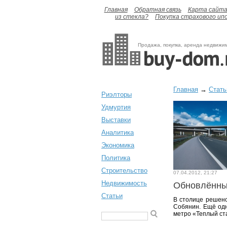
Главная
Обратная связь
Карта сайт
из стекла?
Покупка страхового ип
Продажа, покупка, аренда недвижи
Главная
→
Стать
Риэлторы
Удмуртия
Выставки
Аналитика
Экономика
Политика
Строительство
07.04.2012, 21:27
Недвижимость
Обновлённ
Статьи
В столице решен
Собянин. Ещё одн
метро «Теплый ст