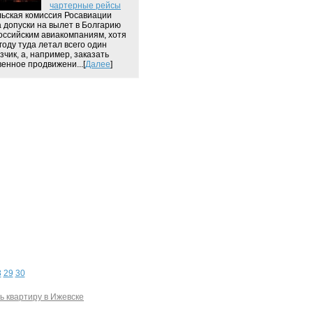
чартерные рейсы
ьская комиссия Росавиации
 допуски на вылет в Болгарию
оссийским авиакомпаниям, хотя
 году туда летал всего один
зчик, а, например, заказать
венное продвижени...[
Далее
]
8
29
30
ь квартиру в Ижевске