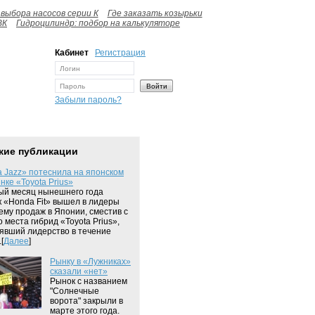
выбора насосов серии К
Где заказать козырьки
ВК
Гидроцилиндр: подбор на калькуляторе
Кабинет
Регистрация
Забыли пароль?
жие публикации
 Jazz» потеснила на японском
нке «Toyota Prius»
ый месяц нынешнего года
к «Honda Fit» вышел в лидеры
ему продаж в Японии, сместив с
о места гибрид «Toyota Prius»,
явший лидерство в течение
[
Далее
]
Рынку в «Лужниках»
сказали «нет»
Рынок с названием
"Солнечные
ворота" закрыли в
марте этого года.