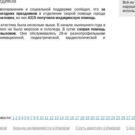
едиков
Всё из
наруше
авоохранению и социальной поддержке сообщил, что
за
использ
огодних праздников
в отделение скорой помощи города
 человек
, из них
4315 получили медицинскую помощь
.
татистика была несколько выше. В начале нынешнего года в
ого не было морозов и гололеда. В сутки
скорая помощь
вызовов
. Они обслуживались 28-ю разнопрофильными
нимационной, педиатрической, кардиологической и
овости:
1
2
3
4
5
6
7
8
9
10
11
12
13
14
15
16
17
18
19
20
21
22
23
24
25
26
27
2
вске
Аренда недвижимости в Ижевске
Снять квартиру в Ижевске
Сдат