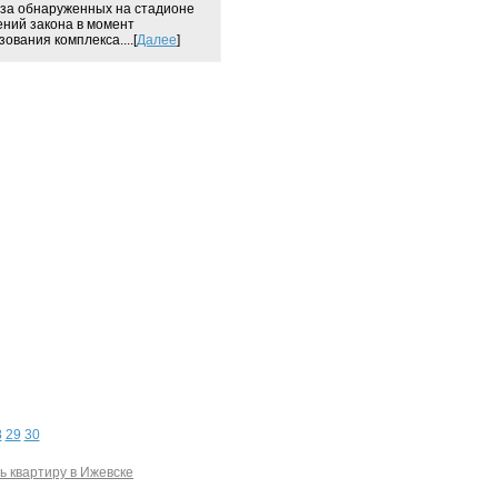
-за обнаруженных на стадионе
ний закона в момент
ования комплекса....[
Далее
]
8
29
30
ь квартиру в Ижевске