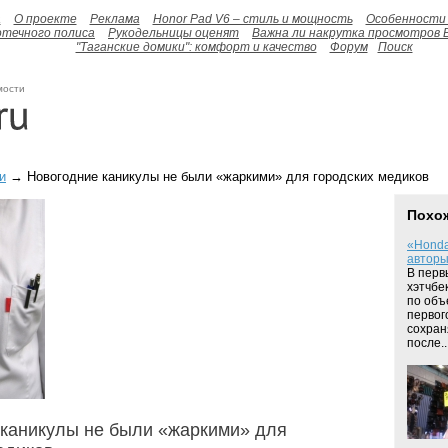
а
О проекте
Реклама
Honor Pad V6 – стиль и мощность
Особенности 
отечного полиса
Рукодельницы оценят
Важна ли накрутка просмотров 
"Таганские домики": комфорт и качество
Форум
Поиск
мости
и
→ Новогодние каникулы не были «жаркими» для городских медиков
Похо
«Honda
авторы
В перв
хэтчбе
по объ
первог
сохран
после...
каникулы не были «жаркими» для