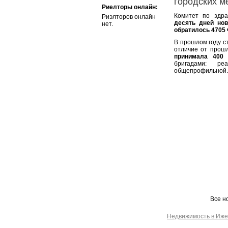
городских м
Риелторы онлайн:
Комитет по здр
Риэлторов онлайн
десять дней нов
нет.
обратилось 4705
В прошлом году с
отличие от прошл
принимала 400 
бригадами: реа
общепрофильной.
Все н
Недвижимость в Иже