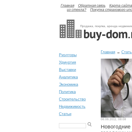
Главная
Обратная связь
Карта сайт
из стекла?
Покупка страхового ип
Продажа, покупка, аренда недвижи
Главная
→
Стать
Риэлторы
Удмуртия
Выставки
Аналитика
Экономика
Политика
Строительство
Недвижимость
Статьи
06.06.2011, 08:08
Новогодние 