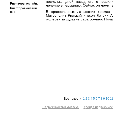
несколько дней назад его отправи
Риелторы онлайн:
лечение в Германию. Сейчас он лежит в
Риэлторов онлайн
В православных латышских храмах 
нет.
Митрополит Рижский и всея Латвии А
молебен за здравие раба Божьего Нила
Все новости:
1
2
3
4
5
6
7
8
9
10
1
Недвижимость в Ижевске
Аренда недвижимос