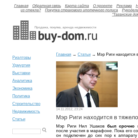
Главная
Обратная связь
Карта сайта
О проекте
Реклама
H
из стекла?
Покупка страхового ипотечного полиса
Рукодел
"Таганские до
Продажа, покупка, аренда недвижимости
Главная
→
Статьи
→ Мэр Риги находится в
Риэлторы
Удмуртия
Выставки
Аналитика
Экономика
Политика
Строительство
14.11.2012, 23:24
Недвижимость
Мэр Риги находится в тяжел
Статьи
Мэр Риги Нил Ушаков
был срочно 
после участия в марафоне. Пока его с
он подключен до сих пор к аппарату 