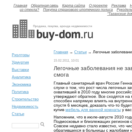
Главная
Обратная связь
Карта сайта
О проекте
Реклама
H
из стекла?
Покупка страхового ипотечного полиса
Рукодел
"Таганские до
Продажа, покупка, аренда недвижимости
Главная
→
Статьи
→ Легочные заболевания
Риэлторы
15.02.2011, 10:01
Удмуртия
Легочные заболевания не зав
Выставки
смога
Аналитика
Главный санитарный врач России Генн
Экономика
слухи о том, что рост числа легочных з
Политика
охватившей в 2010 году многие российс
утверждают обратное. Все сходятся на 
Строительство
способен напрямую влиять на внутренн
спустя 6 месяцев, доказать что-то будет
Недвижимость
купив
мебель для ванной комнаты
у вас
Статьи
Напомним, что в июле-августе 2010 год
Подмосковья и близлежащих регионов с
Совсем недавно стало известно, что чи
обратившихся в больницы с жалобами н