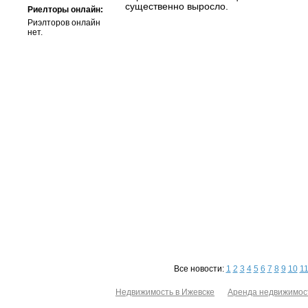
существенно выросло.
Риелторы онлайн:
Риэлторов онлайн
нет.
Все новости:
1
2
3
4
5
6
7
8
9
10
1
Недвижимость в Ижевске
Аренда недвижимос