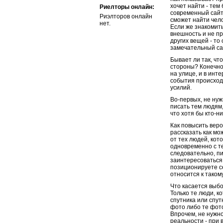
хочет найти - тем
Риелторы онлайн:
современный сайт
Риэлторов онлайн
сможет найти чело
нет.
Если же знакомить
внешность и не п
других вещей - то
замечательный сай
Бывает ли так, чт
стороны? Конечно 
на улице, и в инт
события происходи
усилий.
Во-первых, не нуж
писать тем людям,
что хотя бы кто-ни
Как повысить веро
рассказать как мо
от тех людей, кот
одновременно с те
следовательно, пи
заинтересоваться.
позиционируете се
относится к такому
Что касается выб
Только те люди, к
спутника или спут
фото либо те фото
Впрочем, не нужно
реальности - при 