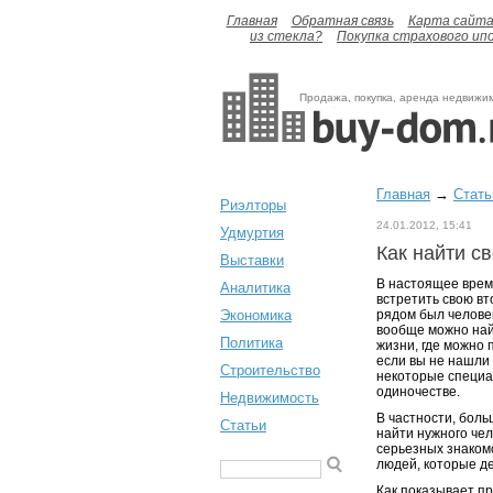
Главная
Обратная связь
Карта сайт
из стекла?
Покупка страхового ип
Продажа, покупка, аренда недвижи
Главная
→
Стать
Риэлторы
24.01.2012, 15:41
Удмуртия
Как найти с
Выставки
В настоящее врем
Аналитика
встретить свою вт
Экономика
рядом был человек
вообще можно найт
Политика
жизни, где можно 
если вы не нашли 
Строительство
некоторые специал
одиночестве.
Недвижимость
В частности, боль
Статьи
найти нужного чел
серьезных знакомс
людей, которые д
Как показывает пр