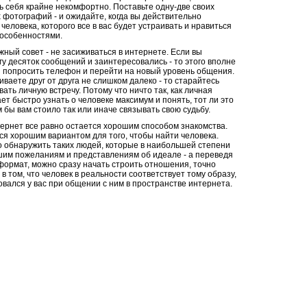
ь себя крайне некомфортно. Поставьте одну-две своих
 фотографий - и ожидайте, когда вы действительно
 человека, которого все в вас будет устраивать и нравиться
 особенностями.
жный совет - не засиживаться в интернете. Если вы
гу десяток сообщений и заинтересовались - то этого вполне
ы попросить телефон и перейти на новый уровень общения.
иваете друг от друга не слишком далеко - то старайтесь
вать личную встречу. Потому что ничто так, как личная
ает быстро узнать о человеке максимум и понять, тот ли это
м бы вам стоило так или иначе связывать свою судьбу.
тернет все равно остается хорошим способом знакомства.
ся хорошим вариантом для того, чтобы найти человека.
 обнаружить таких людей, которые в наибольшей степени
шим пожеланиям и представлениям об идеале - а переведя
формат, можно сразу начать строить отношения, точно
в том, что человек в реальности соответствует тому образу,
вался у вас при общении с ним в пространстве интернета.