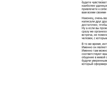
будете чувствоват
наиболее удачных
привлечете к себе
вам всеми своими
Наконец, очень ва
написали друг дру
достаточно, чтоб
Ну а если вы прож
сразу же организо
встреча, не помог
человек, с которы
В то же время, ин
Именно он являет
Именно там можно
соответствуют ва
общение в живой 
будучи уверенным 
который сформиро