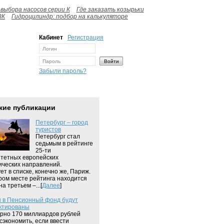
выбора насосов серии К
Где заказать козырьки
ВК
Гидроцилиндр: подбор на калькуляторе
Кабинет
Регистрация
Забыли пароль?
жие публикации
Петербург – город
туристов
Петербург стал
седьмым в рейтинге
25-ти
тетных европейских
ических направлений.
ет в списке, конечно же, Париж.
ром месте рейтинга находится
на третьем –...[
Далее
]
 в Пенсионный фонд будут
ктированы
но 170 миллиардов рублей
сэкономить, если ввести