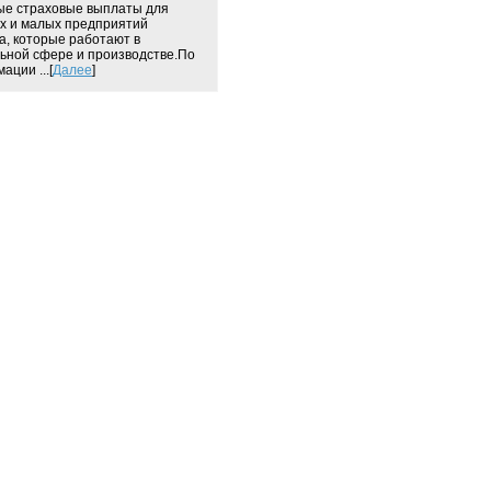
ые страховые выплаты для
х и малых предприятий
а, которые работают в
ьной сфере и производстве.По
ации ...[
Далее
]