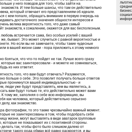
льготн
 больше у него поводов для того, чтобы зайти на
средни
 знакомств. И тем больше шансы, что там он действительно
бизнес
века, который отвечает его представлениям об идеале.
социал
ся с кем попало, обращать внимание в первую очередь на
информ
ридавать достаточного значения общности интересов и
 очень велика вероятность того, что даже самый
т знакомств, к сожалению, окажется для вас бесполезным.
о любовь встречается сама, без особых усилий с вашей
же, бывает. Это может случиться с равной вероятностью и
ернете. Но если вы не замечаете, чтобы такие чудесные
ли в вашей жизни сами - пора приложить к этому немного
но бояться, что что-то пойдет не так. Лучше всего сразу
 которые вас заинтересовали - и можете не сомневаться,
будь из них ответит.
ятность того, что вам будут отвечать? Разумеется,
жно больше о себе. Это позволит получать больше ответов
орые проникнутся вашей индивидуальностью - и
м, люди уже будут представлять, кем вы являетесь, а
сать вам будут только те, кто действительно может вами
 К тому же, заполняя о себе всю информацию, вы
бя как человека, который действительно серьезно
 делу, как знакомство.
ора фотографии, то это также чрезвычайно важный момент.
оторые не заинтересованы в том, чтобы подобрать себе
ницу жизни, могут выставлять в виде аватарок групповые
, которые не показывают их с позитивной стороны.
 делать так, чтобы фото было слишком далеко от
встрече такого рода обман всё равно раскроется, и вы