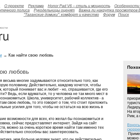
а
О проекте
Реклама
Honor Pad V6 – стиль и мощность
Особенности 
отечного полиса
Рукодельницы оценят
Важна ли накрутка просмотров 
"Таганские домики": комфорт и качество
Форум
Поиск
мости
и
→ Как найти свою любовь
Похо
вою любовь
я весьма многие задумываются относительно того, как
орую половинку. Действительно, каждому хочется, чтобы
, который понимает вас и любит - но, спрашивается, где его
и? Ведь, если вдуматься, то у человека не так много мест в
познакомиться. Школа, университет, рабочий коллектив - а
приори
там свою любовь, то это говорит о том, что стоит приложить
турист
ьные усилия для того, чтобы не остаться на всю жизнь в
Лидиру
На вто
Рим, а 
шие возможности для всех, кто желал бы познакомиться и
овека, сейчас предоставляет интернет. Зайдя на сайт
Взносы
тв, можно за очень короткое время найти там именно тех
скорре
ействительно способны вас заинтересовать.
Пример
можно 
актика, чем больше человек знает, что он действительно