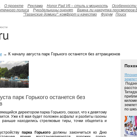
а
О проекте
Реклама
Honor Pad V6 – стиль и мощность
Особенности 
отечного полиса
Рукодельницы оценят
Важна ли накрутка просмотров 
"Таганские домики": комфорт и качество
Форум
Поиск
мости
и
→ К началу августа парк Горького останется без аттракционов
Похо
Япония
земле
Подзем
рассто
Титидз
уста парк Горького останется без
прибли
киломе
в
землет
по школ
ляющийся директором парка Горького, сказал, что к девятому
ится. Уже к 8 мая будет положен асфальт и разбиты газоны
е раньше находились стрелковые тиры, точки общепита и
оустройству
парка Горького
должны закончиться ко Дню
тоящее время восстанавливаются дорожки парка,