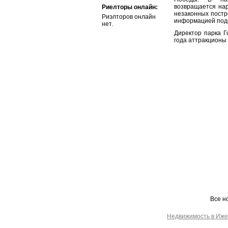
возвращается нар
Риелторы онлайн:
незаконных постро
Риэлторов онлайн
информацией поде
нет.
Директор парка Го
года аттракционы
Все н
Недвижимость в Иже