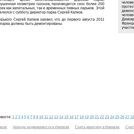
челове
ушенная геометрия газонов, производится снос более 200
протес
ек как капитальных, так и временных пивных ларьков. Этой
демонс
лился с субботу директор парка Сергей Капков.
челове
Демокр
рького Сергей Капков заявил, что до первого августа 2011
Франци
 парка должны быть демонтированы.
участн
овости:
1
2
3
4
5
6
7
8
9
10
11
12
13
14
15
16
17
18
19
20
21
22
23
24
25
26
27
2
вске
Аренда недвижимости в Ижевске
Снять квартиру в Ижевске
Сдат