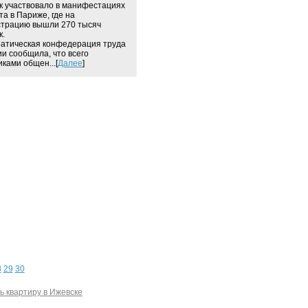
к участвовало в манифестациях
та в Париже, где на
трацию вышли 270 тысяч
к.
атическая конфедерация труда
и сообщила, что всего
иками общен...[
Далее
]
8
29
30
ь квартиру в Ижевске