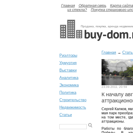
Главная
Обратная связь
Карта сайт
из стекла?
Покупка страхового ип
Продажа, покупка, аренда недвижи
Главная
→
Стать
Риэлторы
Удмуртия
Выставки
Аналитика
Экономика
23.09.2011, 20:59
Политика
К началу авг
Строительство
аттракционо
Недвижимость
Сергей Капков, яв
мая парк преобраз
Статьи
на том месте, гд
аттракционы.
Работы по благ
Победы. В нас