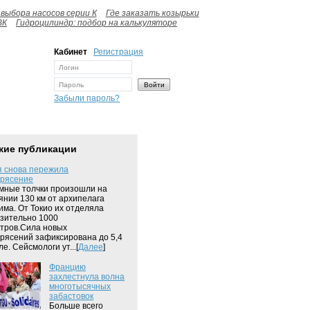
выбора насосов серии К
Где заказать козырьки
ВК
Гидроцилиндр: подбор на калькуляторе
Кабинет
Регистрация
Забыли пароль?
жие публикации
 снова пережила
трясение
ные толчки произошли на
янии 130 км от архипелага
има. От Токио их отделяла
зительно 1000
тров.Сила новых
рясений зафиксирована до 5,4
е. Сейсмологи ут...[
Далее
]
Францию
захлестнула волна
многотысячных
забастовок
Больше всего