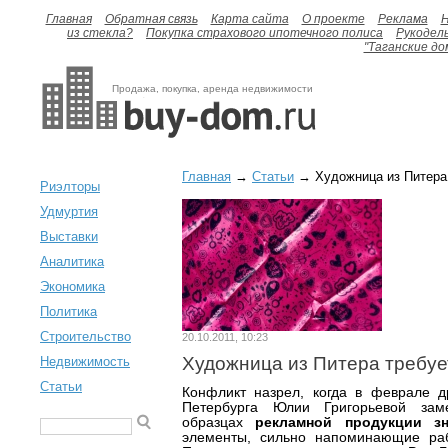
Главная
Обратная связь
Карта сайта
О проекте
Реклама
H
из стекла?
Покупка страхового ипотечного полиса
Рукодел
"Таганские до
Продажа, покупка, аренда недвижимости
Главная
→
Статьи
→ Художница из Питера 
Риэлторы
Удмуртия
Выставки
Аналитика
Экономика
Политика
Строительство
20.10.2011, 10:23
Художница из Питера требуе
Недвижимость
Статьи
Конфликт назрел, когда в феврале д
Петербурга Юлии Григорьевой зам
образцах
рекламной продукции з
элементы, сильно напоминающие раб