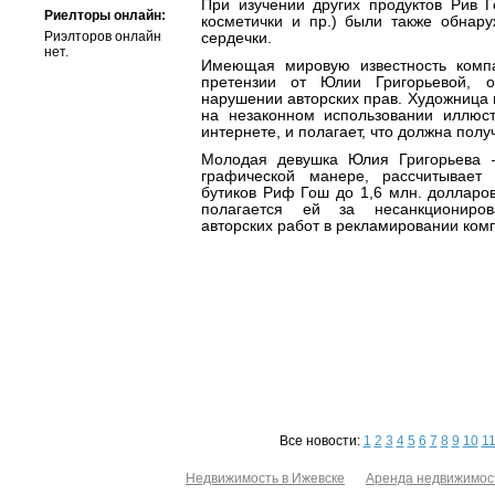
При изучении других продуктов Рив Г
Риелторы онлайн:
косметички и пр.) были также обна
Риэлторов онлайн
сердечки.
нет.
Имеющая мировую известность комп
претензии от Юлии Григорьевой, о
нарушении авторских прав. Художница 
на незаконном использовании иллюс
интернете, и полагает, что должна полу
Молодая девушка Юлия Григорьева 
графической манере, рассчитывает
бутиков Риф Гош до 1,6 млн. долларо
полагается ей за несанкциониро
авторских работ в рекламировании ком
Все новости:
1
2
3
4
5
6
7
8
9
10
1
Недвижимость в Ижевске
Аренда недвижимос