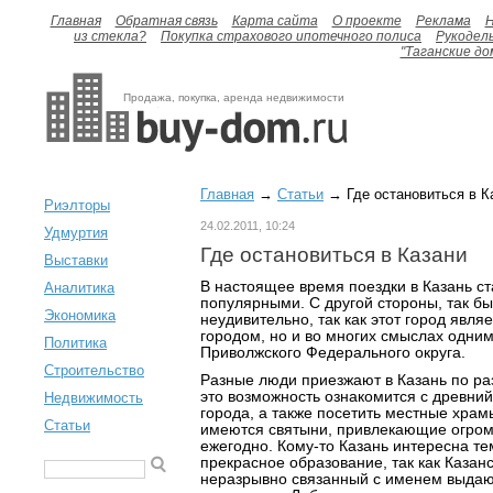
Главная
Обратная связь
Карта сайта
О проекте
Реклама
H
из стекла?
Покупка страхового ипотечного полиса
Рукодел
"Таганские до
Продажа, покупка, аренда недвижимости
Главная
→
Статьи
→ Где остановиться в К
Риэлторы
24.02.2011, 10:24
Удмуртия
Где остановиться в Казани
Выставки
В настоящее время поездки в Казань ст
Аналитика
популярными. С другой стороны, так был
Экономика
неудивительно, так как этот город явля
городом, но и во многих смыслах одним
Политика
Приволжского Федерального округа.
Строительство
Разные люди приезжают в Казань по ра
это возможность ознакомится с древний
Недвижимость
города, а также посетить местные храм
Статьи
имеются святыни, привлекающие огром
ежегодно. Кому-то Казань интересна те
прекрасное образование, так как Казанс
неразрывно связанный с именем выдаю