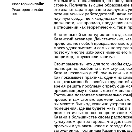
математика Лобачевского, по праву наз
Риелторы онлайн:
стране. Получить высшее образование 
это значит гарантированно заслужить у
Риэлторов онлайн
нет.
потенциальных работодателей, даже ес
научную среду, где к кандидатам на те
должности, как правило, предъявляютс
в отношении как теоретических, так и п
В не меньшей мере туристов и отдыхаю
Казанский аквапарк. Действительно, ка
представляет собой прекрасное место д
массу удовольствия и самых неперед
поэтому многие избирают именно его м
например, отпуска или каникул.
Стоит заметить, что для того чтобы от
полноценно, особенно в том случае, ес
Казани несколько дней, очень важным 
Как показывает практика, одним из са
того, как можно без особых трудностей 
время решить проблему с требующимся
приезжающему в Казань жильём являе
Гостиница позволяет максимально комф
провести там столько времени, сколько
вы можете быть однозначно уверены ка
помещения, где вы будете жить, так и в
демократичных ценах на проживание. К
Казани в большинстве своем расположе
культурном центре города, что дает ва
прогулки и узнавать новое о городе без
затруднений. Гостиницы Казани подраз