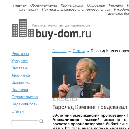
Главная
Обратная связь
Карта сайта
О проекте
Реклама
H
из стекла?
Покупка страхового ипотечного полиса
Рукодел
"Таганские до
Продажа, покупка, аренда недвижимости
Главная
→
Статьи
→ Гарольд Кэмпинг пре
Риэлторы
Удмуртия
Выставки
Аналитика
Экономика
Политика
Строительство
21.10.2012, 21:19
Недвижимость
Гарольд Кэмпинг предсказал
Статьи
89-летний американский проповедник 
Апокалипсис
. Бывший инженер с 
расчетов проанализировал библейские 
мая 2011 года земля должна налететь 