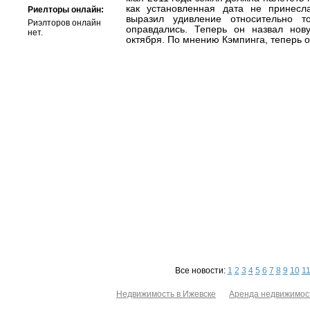
как установленная дата не принесл
Риелторы онлайн:
выразил удивление относительно т
Риэлторов онлайн
оправдались. Теперь он назвал нов
нет.
октября. По мнению Кэмпинга, теперь 
Все новости:
1
2
3
4
5
6
7
8
9
10
1
Недвижимость в Ижевске
Аренда недвижимос