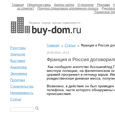
Главная
Обратная связь
Карта сайта
О проекте
Реклама
H
из стекла?
Покупка страхового ипотечного полиса
Рукодел
"Таганские до
Продажа, покупка, аренда недвижимости
Главная
→
Статьи
→ Франция и Россия до
Риэлторы
25.04.2013, 13:13
Удмуртия
Франция и Россия договори
Выставки
Как сообщило агентство Ассoшиэйтед П
Аналитика
местную полицию, на филиппинском ос
Экономика
церквей прогремел в пятницу взрыв. И
рождественская дневная месса, получи
Политика
Возможно, в действие он был приведен
Строительство
телефона, части которого обнаружены н
Недвижимость
происшествия.
Статьи