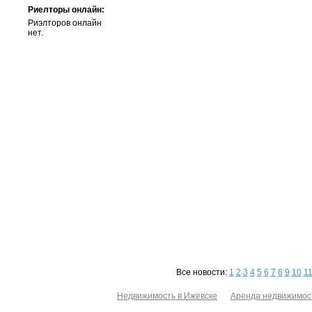
Риелторы онлайн:
Риэлторов онлайн
нет.
Все новости:
1
2
3
4
5
6
7
8
9
10
1
Недвижимость в Ижевске
Аренда недвижимос