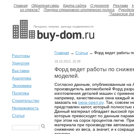
Главная
Обратная связь
Карта сайта
О проекте
Реклама
H
из стекла?
Покупка страхового ипотечного полиса
Рукодел
"Таганские до
Продажа, покупка, аренда недвижимости
Главная
→
Статьи
→ Форд ведет работы п
Риэлторы
18.10.2012, 15:38
Удмуртия
Форд ведет работы по сниже
Выставки
моделей.
Аналитика
Согласно данным, опубликованным на A
Экономика
производитель автомобилей Форд разр
Политика
изготовления деталей машин с примене
например, качественные окна каждый 
Строительство
заказать на
окна-орел.ру
. Так, совсем 
представлен капот, который полностью 
Недвижимость
Данный материал обладает высокой про
Статьи
которые превосходят по данным параме
при этом на сорок процентов легче. П
материала при производстве автомашин
снижению их веса, а значит, и к сокра
топлива.