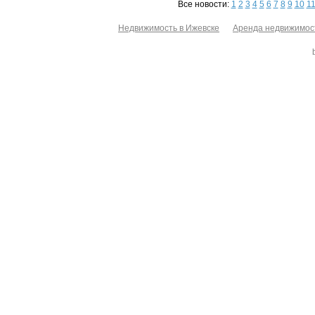
Все новости:
1
2
3
4
5
6
7
8
9
10
1
Недвижимость в Ижевске
Аренда недвижимос