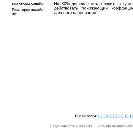
На 30% дешевле стало ездить в куп
Риелторы онлайн:
действовать понижающий коэффици
Риэлторов онлайн
дальнего следования.
нет.
Все новости:
1
2
3
4
5
6
7
8
9
10
1
Недвижимость в Ижевске
Аренда недвижимос