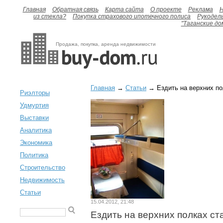
Главная
Обратная связь
Карта сайта
О проекте
Реклама
H
из стекла?
Покупка страхового ипотечного полиса
Рукодел
"Таганские до
Продажа, покупка, аренда недвижимости
Главная
→
Статьи
→ Ездить на верхних по
Риэлторы
Удмуртия
Выставки
Аналитика
Экономика
Политика
Строительство
Недвижимость
Статьи
15.04.2012, 21:48
Ездить на верхних полках с