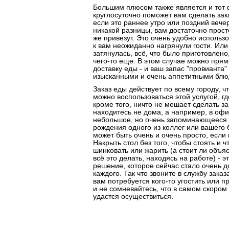
Большим плюсом также является и тот ф
круглосуточно поможет вам сделать зак
если это раннее утро или поздний вечер
никакой разницы, вам достаточно просто
же привезут. Это очень удобно использо
к вам неожиданно нагрянули гости. Или 
затянулась, всё, что было приготовлено
чего-то еще. В этом случае можно прямо
доставку еды - и ваш запас "провианта"
изысканными и очень аппетитными блю
Заказ еды действует по всему городу, ч
можно воспользоваться этой услугой, гд
кроме того, ничто не мешает сделать за
находитесь не дома, а например, в офи
небольшое, но очень запоминающееся 
рождения одного из коллег или вашего б
может быть очень и очень просто, если 
Накрыть стол без того, чтобы стоять и ч
шинковать или жарить (а стоит ли объя
всё это делать, находясь на работе) - 
решение, которое сейчас стало очень д
каждого. Так что звоните в службу зака
вам потребуется кого-то угостить или п
и не сомневайтесь, что в самом скоро
удастся осуществиться.