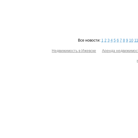
Все новости:
1
2
3
4
5
6
7
8
9
10
1
Недвижимость в Ижевске
Аренда недвижимос