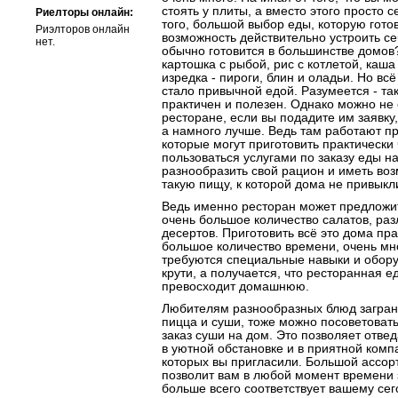
стоять у плиты, а вместо этого просто с
Риелторы онлайн:
того, большой выбор еды, которую готов
Риэлторов онлайн
возможность действительно устроить се
нет.
обычно готовится в большинстве домов
картошка с рыбой, рис с котлетой, каша
изредка - пироги, блин и оладьи. Но всё
стало привычной едой. Разумеется - та
практичен и полезен. Однако можно не 
ресторане, если вы подадите им заявку,
а намного лучше. Ведь там работают 
которые могут приготовить практически 
пользоваться услугами по заказу еды на
разнообразить свой рацион и иметь воз
такую пищу, к которой дома не привыкл
Ведь именно ресторан может предложи
очень большое количество салатов, раз
десертов. Приготовить всё это дома пра
большое количество времени, очень мно
требуются специальные навыки и оборуд
крути, а получается, что ресторанная е
превосходит домашнюю.
Любителям разнообразных блюд заграни
пицца и суши, тоже можно посоветовать
заказ суши на дом. Это позволяет отве
в уютной обстановке и в приятной ком
которых вы пригласили. Большой ассо
позволит вам в любой момент времени з
больше всего соответствует вашему се