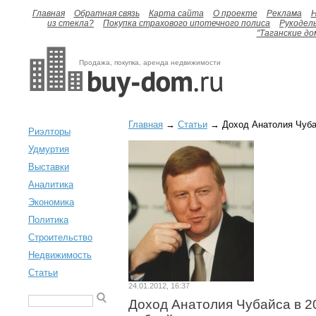
Главная
Обратная связь
Карта сайта
О проекте
Реклама
H
из стекла?
Покупка страхового ипотечного полиса
Рукодел
"Таганские до
Продажа, покупка, аренда недвижимости
Главная
→
Статьи
→ Доход Анатолия Чубайс
Риэлторы
Удмуртия
Выставки
Аналитика
Экономика
Политика
Строительство
Недвижимость
Статьи
24.01.2012, 16:37
Доход Анатолия Чубайса в 201