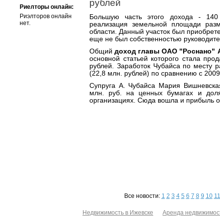
рублей
Риелторы онлайн:
Риэлторов онлайн
Большую часть этого дохода - 140
нет.
реализация земельной площади разм
области. Данный участок был приобрете
еще не был собственностью руководите
Общий
доход главы ОАО "Роснано" 
основной статьей которого стала прод
рублей. Заработок Чубайса по месту р
(22,8 млн. рублей) по сравнению с 2009 
Супруга А. Чубайса Мария Вишневская
млн. руб. на ценных бумагах и дол
организациях. Сюда вошла и прибыль от
Все новости:
1
2
3
4
5
6
7
8
9
10
1
Недвижимость в Ижевске
Аренда недвижимос