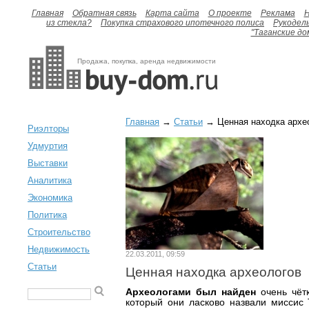
Главная
Обратная связь
Карта сайта
О проекте
Реклама
H
из стекла?
Покупка страхового ипотечного полиса
Рукодел
"Таганские до
Продажа, покупка, аренда недвижимости
Главная
→
Статьи
→ Ценная находка архе
Риэлторы
Удмуртия
Выставки
Аналитика
Экономика
Политика
Строительство
Недвижимость
22.03.2011, 09:59
Статьи
Ценная находка археологов
Археологами был найден
очень чёт
который они ласково назвали миссис 