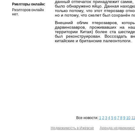
данный отпечаток принадлежит самке, 
Риелторы онлайн:
было обнаружено яйцо. Данная находка
Риэлторов онлайн
только потому, что этот птерозавр отно
нет.
но и потому, что скелет был сохранён п
Внешний облик птерозавров, котор
дарвинозавров, проживавших на на
территории Китая) более ста шестиде
был реконструирован. Воссоздать 
китайские и британские палеонтологи.
Все новости:
1
2
3
4
5
6
7
8
9
10
1
Недвижимость в Ижевске
Аренда недвижимос