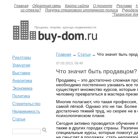
Главная
Обратная связь
Карта сайта
О проекте
Реклама
H
из стекла?
Покупка страхового ипотечного полиса
Рукодел
"Таганские до
Продажа, покупка, аренда недвижимости
Главная
→
Статьи
→ Что значит быть про
Риэлторы
07.03.2013, 09:49
Удмуртия
Что значит быть продавцом?
Выставки
Продавец – это достаточно сложная пр
Аналитика
необходимо постепенно узнавать все т
Экономика
существует множество курсов, которые
человеку превратиться в мастера презе
Политика
Многие полагают, что такая профессия,
Строительство
самой лёгкой. Однако это не так. Более 
достаточно тяжкий труд, но скорее не в
Недвижимость
психологическом плане.
Статьи
Сегодня активно проводится обучение п
также в других городах страны. Различ
специальные курсы, которые помогут д
не смыслят в продажах, стать непревз