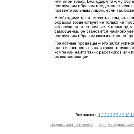
или иной товар. Благодаря такому обу
наилучшим образом представлять свою 
презентабельным лицом, если так можн
Необходимо также сказать о том, что т
образом воздействует не только на пр
человека, но и на личные. К примеру, у
самооценка, он становится намного уве
наилучшим образом сказывается на пр
Грамотные продавцы – это залог успеха
одна из основных задач каждого руково
компании найти таких работников или 
их квалификации.
Все новости:
1
2
3
4
5
6
7
8
9
10
1
Недвижимость в Ижевске
Аренда недвижимос