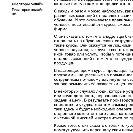
которые смогут грамотно продвигать то
Риелторы онлайн:
Риэлторов онлайн
С каждым разом можно наблюдать, как 
нет.
различных компаний отправляют своих 
обучение. И это оказывается правильн
человек, посетивший эти курсы, сможет
фирме.
Стоит сказать о том, что владельцы биз
отправлять на обучение своих сотрудни
такие курсы. Они окажутся не лишними
человек научится, как лучше всего так 
иной товар или услугу, чтобы у потенци
осталось сомнений в том, что он нужда
продукции.
В настоящее время курсы продавцов, к
программы, нацеленные на повышение
сотрудникам по-новому взглянуть на с
заново осмыслить её важность и ценнос
В некоторых случаях люди, которые уст
или иную должность, первоначально ст
задачи и цели. В результате производст
снижается и ухудшается тем самым реп
таки здесь и будет необходимо операт
стороннего компетентного лица, котор
с истинной миссией и устремиться по 
Кроме того, стоит сказать о том, что ку
помогут улучшить персоналу свои навык