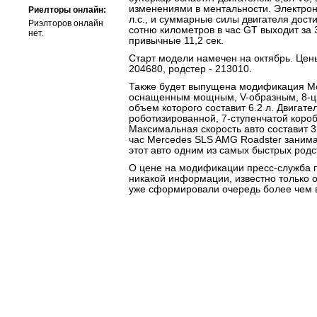
изменениями в ментальности. Электрон
Риелторы онлайн:
л.с., и суммарные силы двигателя дости
Риэлторов онлайн
сотню километров в час GT выходит за 3
нет.
привычные 11,2 сек.
Старт модели намечен на октябрь. Цены 
204680, родстер - 213010.
Также будет выпущена модификация M
оснащенным мощным, V-образным, 8-ц
объем которого составит 6.2 л. Двигате
роботизированной, 7-ступенчатой коро
Максимальная скорость авто составит 31
час Mercedes SLS AMG Roadster занимае
этот авто одним из самых быстрых родс
О цене на модификации пресс-служба 
никакой информации, известно только 
уже сформировали очередь более чем в