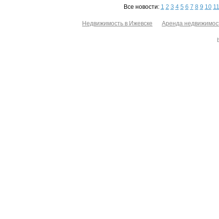
Все новости:
1
2
3
4
5
6
7
8
9
10
1
Недвижимость в Ижевске
Аренда недвижимос