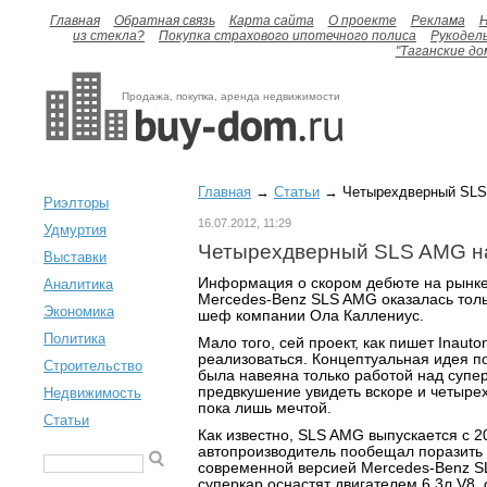
Главная
Обратная связь
Карта сайта
О проекте
Реклама
H
из стекла?
Покупка страхового ипотечного полиса
Рукодел
"Таганские до
Продажа, покупка, аренда недвижимости
Главная
→
Статьи
→ Четырехдверный SLS 
Риэлторы
16.07.2012, 11:29
Удмуртия
Четырехдверный SLS AMG на
Выставки
Информация о скором дебюте на рынке
Аналитика
Mercedes-Benz SLS AMG оказалась толь
Экономика
шеф компании Ола Каллениус.
Политика
Мало того, сей проект, как пишет Inauto
реализоваться. Концептуальная идея 
Строительство
была навеяна только работой над супер
предвкушение увидеть вскоре и четыре
Недвижимость
пока лишь мечтой.
Статьи
Как известно, SLS AMG выпускается с 2
автопроизводитель пообещал поразить
современной версией Mercedes-Benz SL
суперкар оснастят двигателем 6,3л V8,