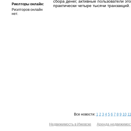
сбора денег, активные пользователи эт
Риелторы онлайн:
практически четыре тысячи транзакций.
Риэлторов онлайн
нет.
Все новости:
1
2
3
4
5
6
7
8
9
10
1
Недвижимость в Ижевске
Аренда недвижимос