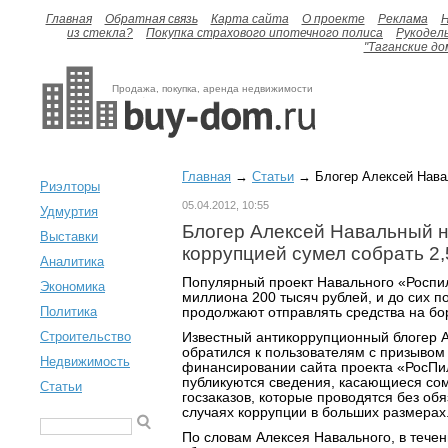
Главная
Обратная связь
Карта сайта
О проекте
Реклама
H
из стекла?
Покупка страхового ипотечного полиса
Рукодел
"Таганские до
Продажа, покупка, аренда недвижимости
Главная
→
Статьи
→ Блогер Алексей Навал
Риэлторы
05.04.2012, 10:55
Удмуртия
Блогер Алексей Навальный н
Выставки
коррупцией сумел собрать 2,
Аналитика
Популярный проект Навального «Роспи
Экономика
миллиона 200 тысяч рублей, и до сих п
Политика
продолжают отправлять средства на бо
Строительство
Известный антикоррупционный блогер 
обратился к пользователям с призывом 
Недвижимость
финансировании сайта проекта «РосПил
публикуются сведения, касающиеся со
Статьи
госзаказов, которые проводятся без об
случаях коррупции в больших размерах
По словам Алексея Навального, в течен