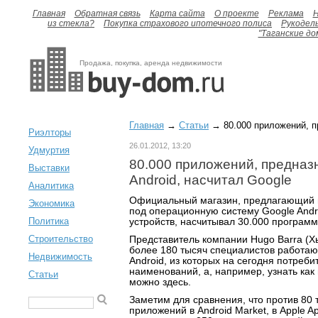
Главная
Обратная связь
Карта сайта
О проекте
Реклама
H
из стекла?
Покупка страхового ипотечного полиса
Рукодел
"Таганские до
Продажа, покупка, аренда недвижимости
Главная
→
Статьи
→ 80.000 приложений, п
Риэлторы
26.01.2012, 13:20
Удмуртия
80.000 приложений, предназ
Выставки
Android, насчитал Google
Аналитика
Официальный магазин, предлагающий 
Экономика
под операционную систему Google Andr
Политика
устройств, насчитывал 30.000 программ
Строительство
Представитель компании Hugo Barra (Хь
более 180 тысяч специалистов работаю
Недвижимость
Android, из которых на сегодня потреб
наименований, а, например, узнать ка
Статьи
можно здесь.
Заметим для сравнения, что против 80 
приложений в Android Market, в Apple A