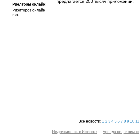
предлагается 250 тысяч приложений.
Риелторы онлайн:
Риэлторов онлайн
нет.
Все новости:
1
2
3
4
5
6
7
8
9
10
1
Недвижимость в Ижевске
Аренда недвижимос