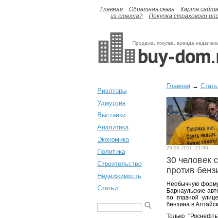
Главная
Обратная связь
Карта сайт
из стекла?
Покупка страхового ип
Продажа, покупка, аренда недвижи
Главная
→
Стать
Риэлторы
Удмуртия
Выставки
Аналитика
Экономика
25.09.2011, 21:06
Политика
30 человек 
Строительство
против бенз
Недвижимость
Необычную форму
Статьи
Барнаульские авт
по главной улиц
бензина в Алтайск
Только "Роснефть