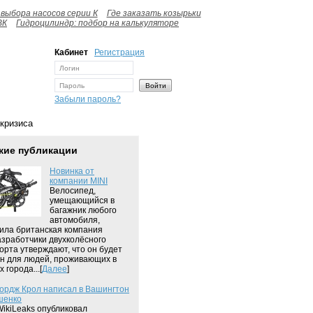
выбора насосов серии К
Где заказать козырьки
ВК
Гидроцилиндр: подбор на калькуляторе
Кабинет
Регистрация
Забыли пароль?
 кризиса
жие публикации
Новинка от
компании MINI
Велосипед,
умещающийся в
багажник любого
автомобиля,
ила британская компания
азработчики двухколёсного
орта утверждают, что он будет
н для людей, проживающих в
 города...[
Далее
]
ордж Крол написал в Вашингтон
шенко
ikiLeaks опубликовал