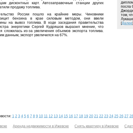
диплом
цам дисконтных карт. Автозаправочные станции других
посла 
атили продажу топлива.
Джордж
тельство России пошло на крайние меры. Чиновники
том, ч
фицит бензина в крае силовым методом, они ввели
Лукаше
ины на вывоз топлива. В ходе заседания правительства
[
Далее
истра энергетики Сергей Кудряшов выразил мнение, что
я сложилась из-за увеличения объемов экспорта топлива.
им данным, экспорт увеличился на 67%.
овости:
1
2
3
4
5
6
7
8
9
10
11
12
13
14
15
16
17
18
19
20
21
22
23
24
25
26
27
2
вске
Аренда недвижимости в Ижевске
Снять квартиру в Ижевске
Сдат