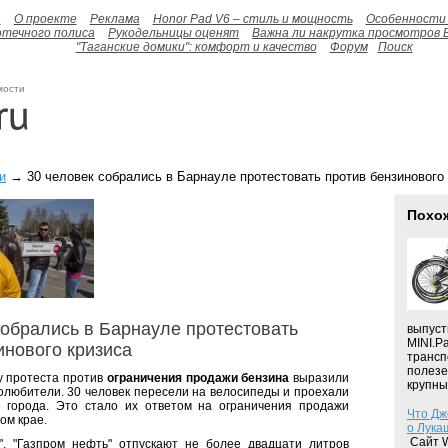
а
О проекте
Реклама
Honor Pad V6 – стиль и мощность
Особенности 
отечного полиса
Рукодельницы оценят
Важна ли накрутка просмотров 
"Таганские домики": комфорт и качество
Форум
Поиск
мости
и
→ 30 человек собрались в Барнауле протестовать против бензинового
Похо
собрались в Барнауле протестовать
выпуст
MINI.Р
инового кризиса
трансп
полезе
 протеста против
ограничения продажи бензина
выразили
крупных
олюбители. 30 человек пересели на велосипеды и проехали
е города. Это стало их ответом на ограничения продажи
Что Дж
ом крае.
о Лука
Сайт W
", "Газпром нефть" отпускают не более двадцати литров