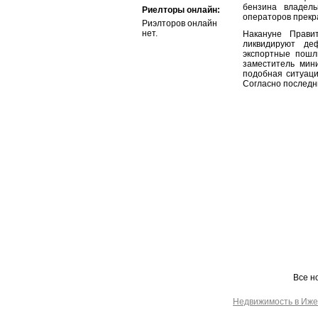
бензина владель
Риелторы онлайн:
операторов прекр
Риэлторов онлайн
нет.
Накануне Прави
ликвидируют де
экспортные пошл
заместитель мин
подобная ситуаци
Согласно последн
Все н
Недвижимость в Иже