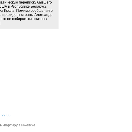
атическую переписку бывшего
США в Республике Беларусь
а Крола. Помимо сообщения о
то президент страны Александр
нко не собирается признав...
]
8
29
30
ь квартиру в Ижевске