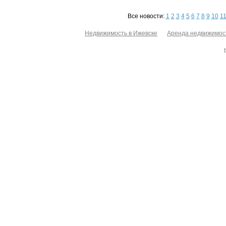
Все новости:
1
2
3
4
5
6
7
8
9
10
1
Недвижимость в Ижевске
Аренда недвижимос