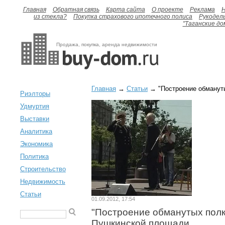
Главная
Обратная связь
Карта сайта
О проекте
Реклама
H
из стекла?
Покупка страхового ипотечного полиса
Рукодел
"Таганские до
Продажа, покупка, аренда недвижимости
Главная
→
Статьи
→ "Построение обмануты
Риэлторы
Удмуртия
Выставки
Аналитика
Экономика
Политика
Строительство
Недвижимость
Статьи
01.09.2012, 17:54
"Построение обманутых полк
Пушкинской площади