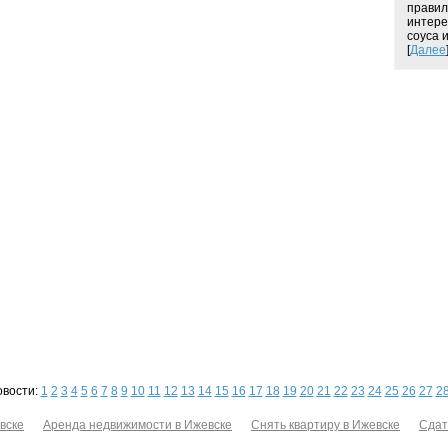
правил
интере
соуса и
[
Далее
овости:
1
2
3
4
5
6
7
8
9
10
11
12
13
14
15
16
17
18
19
20
21
22
23
24
25
26
27
2
вске
Аренда недвижимости в Ижевске
Снять квартиру в Ижевске
Сдат