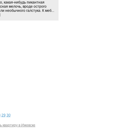
о, какая-нибудь пикантная
сная мелочь, вроде острого
ли необычного галстука. К меб...
]
8
29
30
ь квартиру в Ижевске