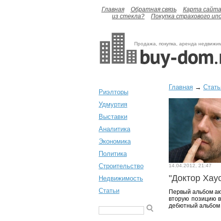
Главная
Обратная связь
Карта сайт
из стекла?
Покупка страхового ип
Продажа, покупка, аренда недвижи
Главная
→
Стать
Риэлторы
Удмуртия
Выставки
Аналитика
Экономика
Политика
Строительство
14.04.2012, 21:47
"Доктор Хау
Недвижимость
Статьи
Первый альбом ак
вторую позицию в
дебютный альбом 