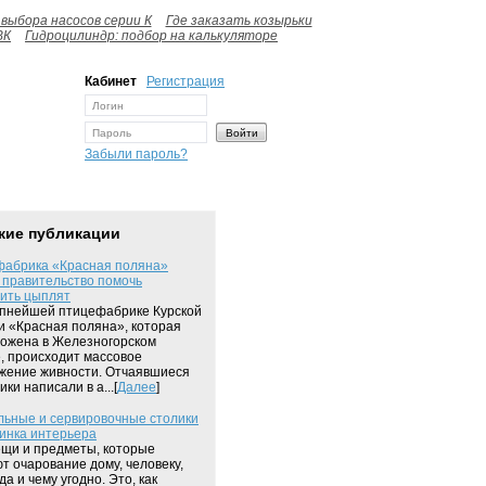
выбора насосов серии К
Где заказать козырьки
ВК
Гидроцилиндр: подбор на калькуляторе
Кабинет
Регистрация
Забыли пароль?
жие публикации
абрика «Красная поляна»
 правительство помочь
ить цыплят
пнейшей птицефабрике Курской
и «Красная поляна», которая
ожена в Железногорском
, происходит массовое
жение живности. Отчаявшиеся
ки написали в а...[
Далее
]
ьные и сервировочные столики
инка интерьера
ещи и предметы, которые
т очарование дому, человеку,
да и чему угодно. Это, как