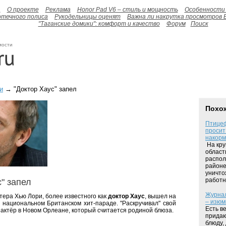
а
О проекте
Реклама
Honor Pad V6 – стиль и мощность
Особенности 
отечного полиса
Рукодельницы оценят
Важна ли накрутка просмотров 
"Таганские домики": комфорт и качество
Форум
Поиск
мости
и
→ "Доктор Хаус" запел
Похо
Птицеф
просит
накорм
На кру
област
распол
районе
уничто
работни
с" запел
Журнал
тера Хью Лори, более известного как
доктор Хаус
, вышел на
– изюм
 национальном Британском хит-параде. "Раскручивал" свой
Есть в
актёр в Новом Орлеане, который считается родиной блюза.
придаю
блюду, 