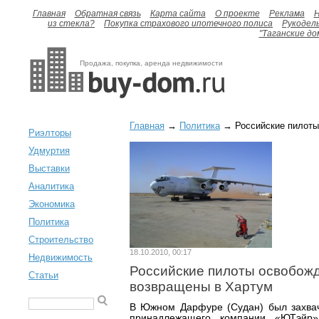
Главная
Обратная связь
Карта сайта
О проекте
Реклама
H
из стекла?
Покупка страхового ипотечного полиса
Рукодел
"Таганские до
Продажа, покупка, аренда недвижимости
Главная
→
Политика
→ Российские пилоты
Риэлторы
Удмуртия
Выставки
Аналитика
Экономика
Политика
Строительство
18.10.2010, 00:17
Недвижимость
Российские пилоты освобожд
Статьи
возвращены в Хартум
В Южном Дарфуре (Судан) был захвач
принадлежащего компании «ЮТэйр»,