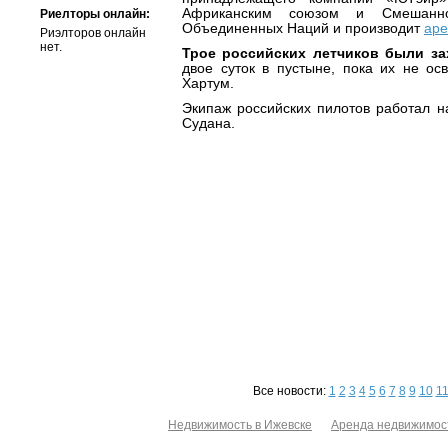
Африканским союзом и Смешанно
Риелторы онлайн:
Объединенных Наций и производит
аре
Риэлторов онлайн
нет.
Трое российских летчиков были за
двое суток в пустыне, пока их не ос
Хартум.
Экипаж российских пилотов работал н
Судана.
Все новости:
1
2
3
4
5
6
7
8
9
10
1
Недвижимость в Ижевске
Аренда недвижимос